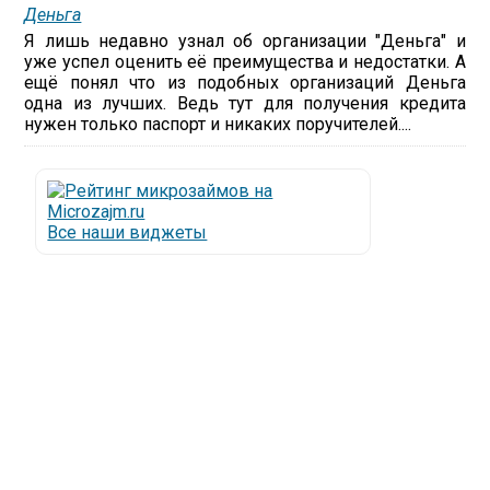
Деньга
Я лишь недавно узнал об организации "Деньга" и
уже успел оценить её преимущества и недостатки. А
ещё понял что из подобных организаций Деньга
одна из лучших. Ведь тут для получения кредита
нужен только паспорт и никаких поручителей....
Все наши виджеты
Люди все чаще начинают обращаться за услугами в
МФО - Микрофинансовые организации, которые
специализируются на выдаче микрокредитов или
как их еще называют микрозаймы.
Так как наблюдается тенденция роста подобных
обращений, то МФО становится все больше с
каждым днем, как говорится, спрос рождает