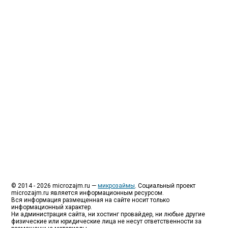
Люди все чаще начинают обращаться за услугами в
МФО - Микрофинансовые организации, которые
специализируются на выдаче микрокредитов или
как их еще называют микрозаймы.
Так как наблюдается тенденция роста подобных
обращений, то МФО становится все больше с
каждым днем, как говорится, спрос рождает
предложение. Наш сайт создан для помощи
заемщику в выборе честной МФО.
Мы надеемся, что наш непредвзятый онлайн
рейтинг МФО поможет оградить заемщика от
мошенников, скрытых комиссий и просто нечестных
микрофинансовых организаций.
Сайт microzajm.ru является независимым онлайн
рейтингом МФО вместе с новостями из мира
микрокредитования, а также с полезной и довольно
интересной информацией для заемщика.
© 2014 - 2026 microzajm.ru —
микрозаймы
. Социальный проект
microzajm.ru является информационным ресурсом.
Вся информация размещенная на сайте носит только
информационный характер.
Ни администрация сайта, ни хостинг провайдер, ни любые другие
физические или юридические лица не несут ответственности за