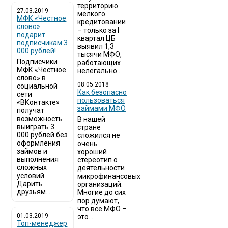
территорию
27.03.2019
мелкого
МФК «Честное
кредитовании
слово»
– только за I
подарит
квартал ЦБ
подписчикам 3
выявил 1,3
000 рублей!
тысячи МФО,
Подписчики
работающих
МФК «Честное
нелегально...
слово» в
08.05.2018
социальной
Как безопасно
сети
пользоваться
«ВКонтакте»
займами МФО
получат
возможность
В нашей
выиграть 3
стране
000 рублей без
сложился не
оформления
очень
займов и
хороший
выполнения
стереотип о
сложных
деятельности
условий
микрофинансовых
Дарить
организаций.
друзьям...
Многие до сих
пор думают,
что все МФО –
01.03.2019
это...
Топ-менеджер