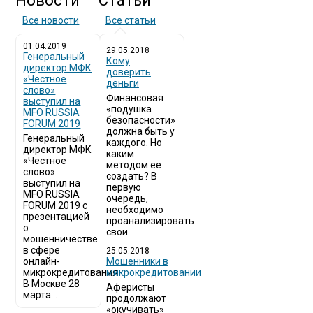
Новости
Статьи
Все новости
Все статьи
01.04.2019
29.05.2018
Генеральный
Кому
директор МФК
доверить
«Честное
деньги
слово»
Финансовая
выступил на
«подушка
MFO RUSSIA
безопасности»
FORUM 2019
должна быть у
Генеральный
каждого. Но
директор МФК
каким
«Честное
методом ее
слово»
создать? В
выступил на
первую
MFO RUSSIA
очередь,
FORUM 2019 с
необходимо
презентацией
проанализировать
о
свои...
мошенничестве
в сфере
25.05.2018
онлайн-
Мошенники в
микрокредитования
микрокредитовании
В Москве 28
Аферисты
марта...
продолжают
«окучивать»