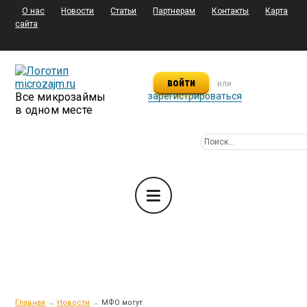
О нас
Новости
Статьи
Партнерам
Контакты
Карта
сайта
войти
или
Все микрозаймы
зарегистрироваться
в одном месте
Главная
→
Новости
→
МФО могут