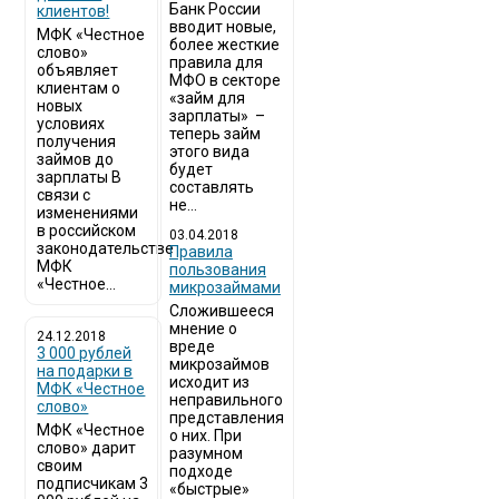
Банк России
клиентов!
вводит новые,
МФК «Честное
более жесткие
слово»
правила для
объявляет
МФО в секторе
клиентам о
«займ для
новых
зарплаты» –
условиях
теперь займ
получения
этого вида
займов до
будет
зарплаты В
составлять
связи с
не...
изменениями
в российском
03.04.2018
законодательстве
​Правила
МФК
пользования
«Честное...
микрозаймами
Сложившееся
мнение о
24.12.2018
вреде
3 000 рублей
микрозаймов
на подарки в
исходит из
МФК «Честное
неправильного
слово»
представления
МФК «Честное
о них. При
слово» дарит
разумном
своим
подходе
подписчикам 3
«быстрые»