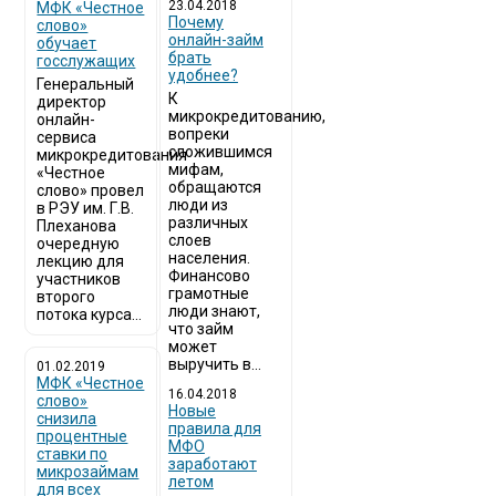
23.04.2018
МФК «Честное
Почему
слово»
онлайн-займ
обучает
брать
госслужащих
удобнее?
Генеральный
К
директор
микрокредитованию,
онлайн-
вопреки
сервиса
сложившимся
микрокредитования
мифам,
«Честное
обращаются
слово» провел
люди из
в РЭУ им. Г.В.
различных
Плеханова
слоев
очередную
населения.
лекцию для
Финансово
участников
грамотные
второго
люди знают,
потока курса...
что займ
может
выручить в...
01.02.2019
МФК «Честное
16.04.2018
слово»
Новые
снизила
правила для
процентные
МФО
ставки по
заработают
микрозаймам
летом
для всех