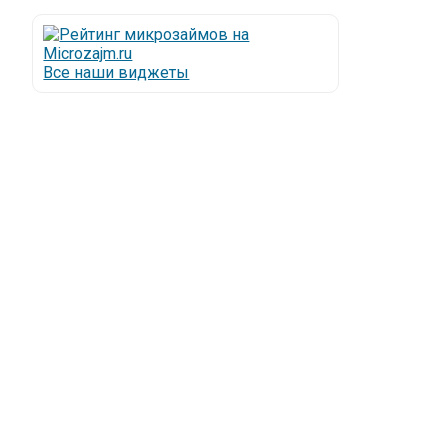
Все наши виджеты
Люди все чаще начинают обращаться за услугами в
МФО - Микрофинансовые организации, которые
специализируются на выдаче микрокредитов или
как их еще называют микрозаймы.
Так как наблюдается тенденция роста подобных
обращений, то МФО становится все больше с
каждым днем, как говорится, спрос рождает
предложение. Наш сайт создан для помощи
заемщику в выборе честной МФО.
Мы надеемся, что наш непредвзятый онлайн
рейтинг МФО поможет оградить заемщика от
мошенников, скрытых комиссий и просто нечестных
микрофинансовых организаций.
Сайт microzajm.ru является независимым онлайн