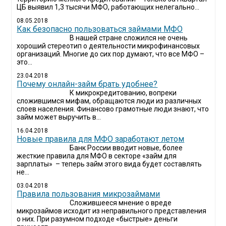
ЦБ выявил 1,3 тысячи МФО, работающих нелегально...
08.05.2018
Как безопасно пользоваться займами МФО
В нашей стране сложился не очень
хороший стереотип о деятельности микрофинансовых
организаций. Многие до сих пор думают, что все МФО –
это...
23.04.2018
Почему онлайн-займ брать удобнее?
К микрокредитованию, вопреки
сложившимся мифам, обращаются люди из различных
слоев населения. Финансово грамотные люди знают, что
займ может выручить в...
16.04.2018
Новые правила для МФО заработают летом
Банк России вводит новые, более
жесткие правила для МФО в секторе «займ для
зарплаты» – теперь займ этого вида будет составлять
не...
03.04.2018
​Правила пользования микрозаймами
Сложившееся мнение о вреде
микрозаймов исходит из неправильного представления
о них. При разумном подходе «быстрые» деньги