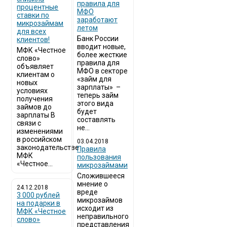
правила для
процентные
МФО
ставки по
заработают
микрозаймам
летом
для всех
Банк России
клиентов!
вводит новые,
МФК «Честное
более жесткие
слово»
правила для
объявляет
МФО в секторе
клиентам о
«займ для
новых
зарплаты» –
условиях
теперь займ
получения
этого вида
займов до
будет
зарплаты В
составлять
связи с
не...
изменениями
в российском
03.04.2018
законодательстве
​Правила
МФК
пользования
«Честное...
микрозаймами
Сложившееся
мнение о
24.12.2018
вреде
3 000 рублей
микрозаймов
на подарки в
исходит из
МФК «Честное
неправильного
слово»
представления