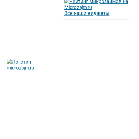
Все наши виджеты
Люди все чаще начинают обращаться за услугами в
МФО - Микрофинансовые организации, которые
специализируются на выдаче микрокредитов или как
их еще называют микрозаймы.
Так как наблюдается тенденция роста подобных
обращений, то МФО становится все больше с
каждым днем, как говорится, спрос рождает
предложение. Наш сайт создан для помощи
заемщику в выборе честной МФО.
Мы надеемся, что наш непредвзятый онлайн рейтинг
МФО поможет оградить заемщика от мошенников,
скрытых комиссий и просто нечестных
микрофинансовых организаций.
Сайт microzajm.ru является независимым онлайн
рейтингом МФО вместе с новостями из мира
микрокредитования, а также с полезной и довольно
интересной информацией для заемщика.