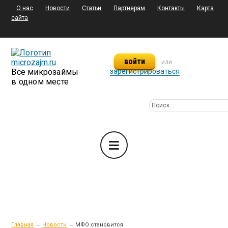
О нас
Новости
Статьи
Партнерам
Контакты
Карта
сайта
войти
или
Все микрозаймы
зарегистрироваться
в одном месте
Главная
→
Новости
→
МФО становится