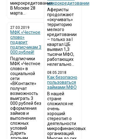
микрокредитования
микрокредитовании
В Москве 28
Аферисты
марта...
продолжают
«окучивать»
территорию
27.03.2019
мелкого
МФК «Честное
кредитовании
слово»
– только за I
подарит
квартал ЦБ
подписчикам 3
выявил 1,3
000 рублей!
тысячи МФО,
Подписчики
работающих
МФК «Честное
нелегально...
слово» в
08.05.2018
социальной
Как безопасно
сети
пользоваться
«ВКонтакте»
займами МФО
получат
возможность
В нашей
выиграть 3
стране
000 рублей без
сложился не
оформления
очень
займов и
хороший
выполнения
стереотип о
сложных
деятельности
условий
микрофинансовых
Дарить
организаций.
друзьям...
Многие до сих