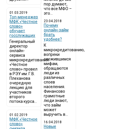
пор думают,
что все МФО –
01.03.2019
это...
Топ-менеджер
23.04.2018
МФК «Честное
Почему
слово»
онлайн-займ
обучает
брать
госслужащих
удобнее?
Генеральный
К
директор
микрокредитованию,
онлайн-
вопреки
сервиса
сложившимся
микрокредитования
мифам,
«Честное
обращаются
слово» провел
люди из
в РЭУ им. Г.В.
различных
Плеханова
слоев
очередную
населения.
лекцию для
Финансово
участников
грамотные
второго
люди знают,
потока курса...
что займ
может
выручить в...
01.02.2019
МФК «Честное
16.04.2018
слово»
Новые
снизила