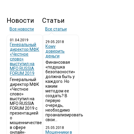
Новости
Статьи
Все новости
Все статьи
01.04.2019
29.05.2018
Генеральный
Кому
директор МФК
доверить
«Честное
деньги
слово»
Финансовая
выступил на
«подушка
MFO RUSSIA
безопасности»
FORUM 2019
должна быть у
Генеральный
каждого. Но
директор МФК
каким
«Честное
методом ее
слово»
создать? В
выступил на
первую
MFO RUSSIA
очередь,
FORUM 2019 с
необходимо
презентацией
проанализировать
о
свои...
мошенничестве
в сфере
25.05.2018
онлайн-
Мошенники в