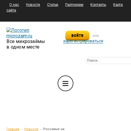
О нас
Новости
Статьи
Партнерам
Контакты
Карта
сайта
войти
или
Все микрозаймы
зарегистрироваться
в одном месте
Главная
→
Новости
→
Россияне не