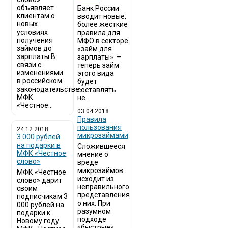
объявляет
Банк России
клиентам о
вводит новые,
новых
более жесткие
условиях
правила для
получения
МФО в секторе
займов до
«займ для
зарплаты В
зарплаты» –
связи с
теперь займ
изменениями
этого вида
в российском
будет
законодательстве
составлять
МФК
не...
«Честное...
03.04.2018
​Правила
пользования
24.12.2018
микрозаймами
3 000 рублей
на подарки в
Сложившееся
МФК «Честное
мнение о
слово»
вреде
микрозаймов
МФК «Честное
исходит из
слово» дарит
неправильного
своим
представления
подписчикам 3
о них. При
000 рублей на
разумном
подарки к
подходе
Новому году
«быстрые»