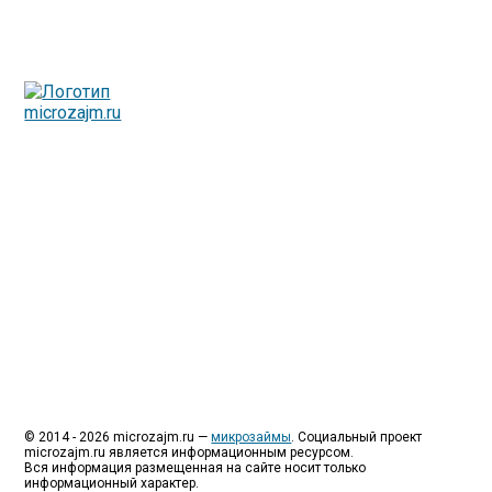
Люди все чаще начинают обращаться за услугами в
МФО - Микрофинансовые организации, которые
специализируются на выдаче микрокредитов или как
их еще называют микрозаймы.
Так как наблюдается тенденция роста подобных
обращений, то МФО становится все больше с
каждым днем, как говорится, спрос рождает
предложение. Наш сайт создан для помощи
заемщику в выборе честной МФО.
Мы надеемся, что наш непредвзятый онлайн рейтинг
МФО поможет оградить заемщика от мошенников,
скрытых комиссий и просто нечестных
микрофинансовых организаций.
Сайт microzajm.ru является независимым онлайн
рейтингом МФО вместе с новостями из мира
микрокредитования, а также с полезной и довольно
интересной информацией для заемщика.
© 2014 - 2026 microzajm.ru —
микрозаймы
. Социальный проект
microzajm.ru является информационным ресурсом.
Вся информация размещенная на сайте носит только
информационный характер.