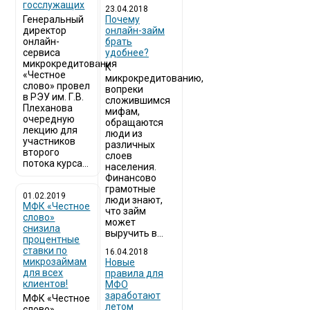
госслужащих
23.04.2018
Генеральный
Почему
директор
онлайн-займ
онлайн-
брать
сервиса
удобнее?
микрокредитования
К
«Честное
микрокредитованию,
слово» провел
вопреки
в РЭУ им. Г.В.
сложившимся
Плеханова
мифам,
очередную
обращаются
лекцию для
люди из
участников
различных
второго
слоев
потока курса...
населения.
Финансово
грамотные
01.02.2019
люди знают,
МФК «Честное
что займ
слово»
может
снизила
выручить в...
процентные
ставки по
16.04.2018
микрозаймам
Новые
для всех
правила для
клиентов!
МФО
заработают
МФК «Честное
летом
слово»