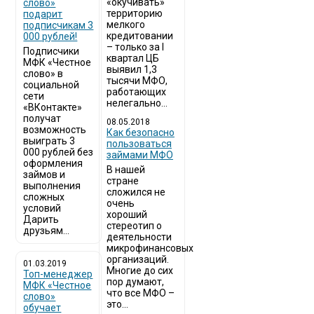
«окучивать»
слово»
территорию
подарит
мелкого
подписчикам 3
кредитовании
000 рублей!
– только за I
Подписчики
квартал ЦБ
МФК «Честное
выявил 1,3
слово» в
тысячи МФО,
социальной
работающих
сети
нелегально...
«ВКонтакте»
получат
08.05.2018
возможность
Как безопасно
выиграть 3
пользоваться
000 рублей без
займами МФО
оформления
В нашей
займов и
стране
выполнения
сложился не
сложных
очень
условий
хороший
Дарить
стереотип о
друзьям...
деятельности
микрофинансовых
организаций.
01.03.2019
Многие до сих
Топ-менеджер
пор думают,
МФК «Честное
что все МФО –
слово»
это...
обучает