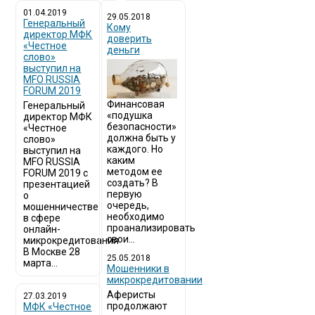
01.04.2019
29.05.2018
Генеральный
Кому
директор МФК
доверить
«Честное
деньги
слово»
выступил на
MFO RUSSIA
FORUM 2019
Финансовая
Генеральный
«подушка
директор МФК
безопасности»
«Честное
должна быть у
слово»
каждого. Но
выступил на
каким
MFO RUSSIA
методом ее
FORUM 2019 с
создать? В
презентацией
первую
о
очередь,
мошенничестве
необходимо
в сфере
проанализировать
онлайн-
свои...
микрокредитования
В Москве 28
25.05.2018
марта...
Мошенники в
микрокредитовании
Аферисты
27.03.2019
продолжают
МФК «Честное