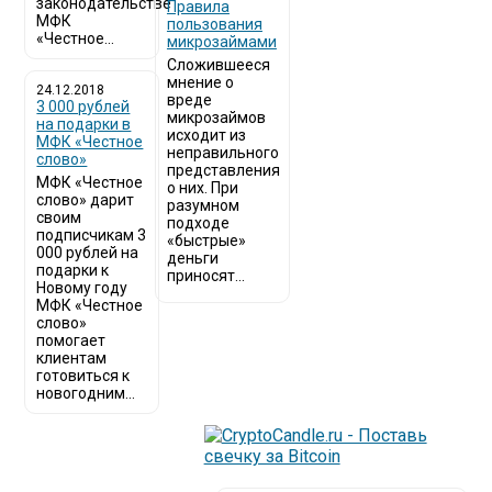
законодательстве
​Правила
МФК
пользования
«Честное...
микрозаймами
Сложившееся
мнение о
24.12.2018
вреде
3 000 рублей
микрозаймов
на подарки в
исходит из
МФК «Честное
неправильного
слово»
представления
МФК «Честное
о них. При
слово» дарит
разумном
своим
подходе
подписчикам 3
«быстрые»
000 рублей на
деньги
подарки к
приносят...
Новому году
МФК «Честное
слово»
помогает
клиентам
готовиться к
новогодним...