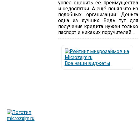
успел оценить её преимущества
и недостатки. А ещё понял что из
подобных организаций Деньга
одна из лучших. Ведь тут для
получения кредита нужен только
паспорт и никаких поручителей....
Все наши виджеты
Люди все чаще начинают обращаться за услугами в
МФО - Микрофинансовые организации, которые
специализируются на выдаче микрокредитов или как
их еще называют микрозаймы.
Так как наблюдается тенденция роста подобных
обращений, то МФО становится все больше с
каждым днем, как говорится, спрос рождает