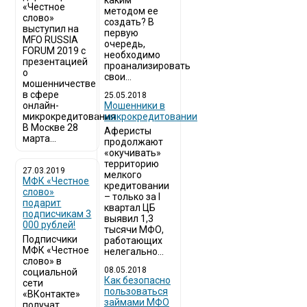
каким
«Честное
методом ее
слово»
создать? В
выступил на
первую
MFO RUSSIA
очередь,
FORUM 2019 с
необходимо
презентацией
проанализировать
о
свои...
мошенничестве
в сфере
25.05.2018
онлайн-
Мошенники в
микрокредитования
микрокредитовании
В Москве 28
Аферисты
марта...
продолжают
«окучивать»
территорию
27.03.2019
мелкого
МФК «Честное
кредитовании
слово»
– только за I
подарит
квартал ЦБ
подписчикам 3
выявил 1,3
000 рублей!
тысячи МФО,
Подписчики
работающих
МФК «Честное
нелегально...
слово» в
08.05.2018
социальной
Как безопасно
сети
пользоваться
«ВКонтакте»
займами МФО
получат