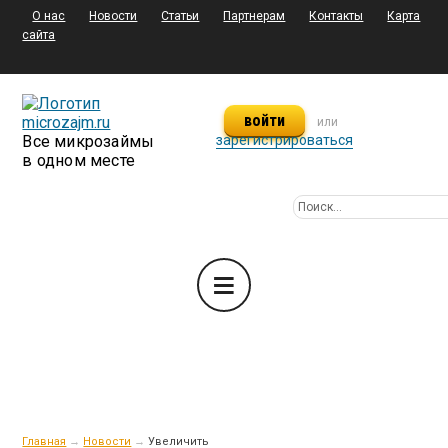
О нас
Новости
Статьи
Партнерам
Контакты
Карта
сайта
войти
или
Все микрозаймы
зарегистрироваться
в одном месте
Главная
→
Новости
→
Увеличить