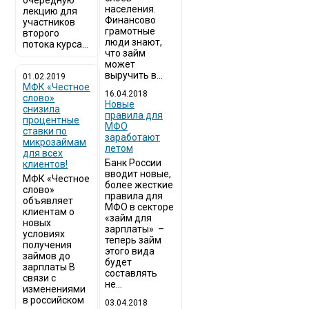
очередную
населения.
лекцию для
Финансово
участников
грамотные
второго
люди знают,
потока курса...
что займ
может
выручить в...
01.02.2019
МФК «Честное
16.04.2018
слово»
Новые
снизила
правила для
процентные
МФО
ставки по
заработают
микрозаймам
летом
для всех
Банк России
клиентов!
вводит новые,
МФК «Честное
более жесткие
слово»
правила для
объявляет
МФО в секторе
клиентам о
«займ для
новых
зарплаты» –
условиях
теперь займ
получения
этого вида
займов до
будет
зарплаты В
составлять
связи с
не...
изменениями
в российском
03.04.2018