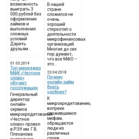
возможность
В нашей
выиграть 3
стране
000 рублей без
сложился не
оформления
очень
займов и
хороший
выполнения
стереотип о
сложных
деятельности
условий
микрофинансовых
Дарить
организаций.
друзьям...
Многие до сих
пор думают,
что все МФО –
01.03.2019
это...
Топ-менеджер
23.04.2018
МФК «Честное
Почему
слово»
онлайн-займ
обучает
брать
госслужащих
удобнее?
Генеральный
К
директор
микрокредитованию,
онлайн-
вопреки
сервиса
сложившимся
микрокредитования
мифам,
«Честное
обращаются
слово» провел
люди из
в РЭУ им. Г.В.
различных
Плеханова
слоев