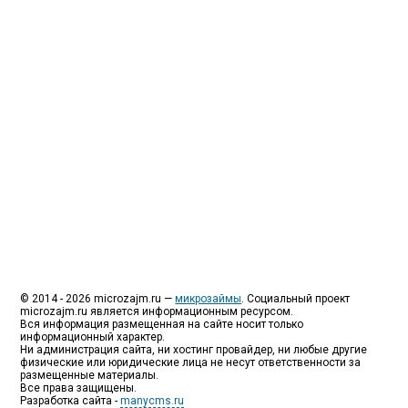
специализируются на выдаче микрокредитов или
как их еще называют микрозаймы.
Так как наблюдается тенденция роста подобных
обращений, то МФО становится все больше с
каждым днем, как говорится, спрос рождает
предложение. Наш сайт создан для помощи
заемщику в выборе честной МФО.
Мы надеемся, что наш непредвзятый онлайн
рейтинг МФО поможет оградить заемщика от
мошенников, скрытых комиссий и просто нечестных
микрофинансовых организаций.
Сайт microzajm.ru является независимым онлайн
рейтингом МФО вместе с новостями из мира
микрокредитования, а также с полезной и довольно
интересной информацией для заемщика.
© 2014 - 2026 microzajm.ru —
микрозаймы
. Социальный проект
microzajm.ru является информационным ресурсом.
Вся информация размещенная на сайте носит только
информационный характер.
Ни администрация сайта, ни хостинг провайдер, ни любые другие
физические или юридические лица не несут ответственности за
размещенные материалы.
Все права защищены.
Разработка сайта -
manycms.ru