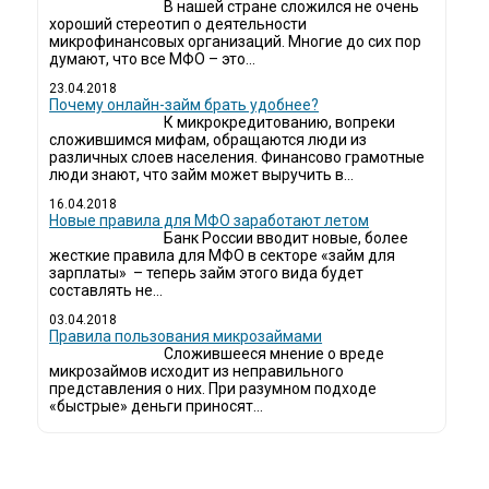
В нашей стране сложился не очень
хороший стереотип о деятельности
микрофинансовых организаций. Многие до сих пор
думают, что все МФО – это...
23.04.2018
Почему онлайн-займ брать удобнее?
К микрокредитованию, вопреки
сложившимся мифам, обращаются люди из
различных слоев населения. Финансово грамотные
люди знают, что займ может выручить в...
16.04.2018
Новые правила для МФО заработают летом
Банк России вводит новые, более
жесткие правила для МФО в секторе «займ для
зарплаты» – теперь займ этого вида будет
составлять не...
03.04.2018
​Правила пользования микрозаймами
Сложившееся мнение о вреде
микрозаймов исходит из неправильного
представления о них. При разумном подходе
«быстрые» деньги приносят...