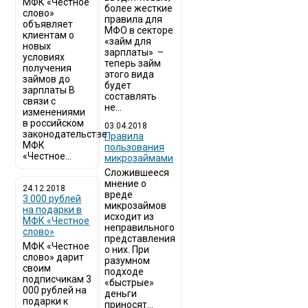
МФК «Честное
более жесткие
слово»
правила для
объявляет
МФО в секторе
клиентам о
«займ для
новых
зарплаты» –
условиях
теперь займ
получения
этого вида
займов до
будет
зарплаты В
составлять
связи с
не...
изменениями
в российском
03.04.2018
законодательстве
​Правила
МФК
пользования
«Честное...
микрозаймами
Сложившееся
мнение о
24.12.2018
вреде
3 000 рублей
микрозаймов
на подарки в
исходит из
МФК «Честное
неправильного
слово»
представления
МФК «Честное
о них. При
слово» дарит
разумном
своим
подходе
подписчикам 3
«быстрые»
000 рублей на
деньги
подарки к
приносят...