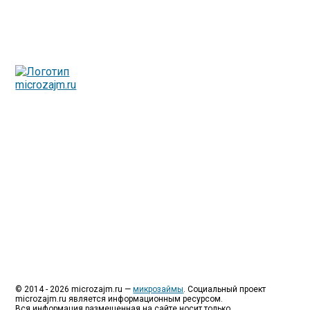
Люди все чаще начинают обращаться за услугами в
МФО - Микрофинансовые организации, которые
специализируются на выдаче микрокредитов или как
их еще называют микрозаймы.
Так как наблюдается тенденция роста подобных
обращений, то МФО становится все больше с
каждым днем, как говорится, спрос рождает
предложение. Наш сайт создан для помощи
заемщику в выборе честной МФО.
Мы надеемся, что наш непредвзятый онлайн рейтинг
МФО поможет оградить заемщика от мошенников,
скрытых комиссий и просто нечестных
микрофинансовых организаций.
Сайт microzajm.ru является независимым онлайн
рейтингом МФО вместе с новостями из мира
микрокредитования, а также с полезной и довольно
интересной информацией для заемщика.
© 2014 - 2026 microzajm.ru —
микрозаймы
. Социальный проект
microzajm.ru является информационным ресурсом.
Вся информация размещенная на сайте носит только