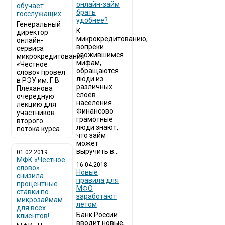
онлайн-займ
обучает
брать
госслужащих
удобнее?
Генеральный
К
директор
микрокредитованию,
онлайн-
вопреки
сервиса
сложившимся
микрокредитования
мифам,
«Честное
обращаются
слово» провел
люди из
в РЭУ им. Г.В.
различных
Плеханова
слоев
очередную
населения.
лекцию для
Финансово
участников
грамотные
второго
люди знают,
потока курса...
что займ
может
выручить в...
01.02.2019
МФК «Честное
16.04.2018
слово»
Новые
снизила
правила для
процентные
МФО
ставки по
заработают
микрозаймам
летом
для всех
Банк России
клиентов!
вводит новые,