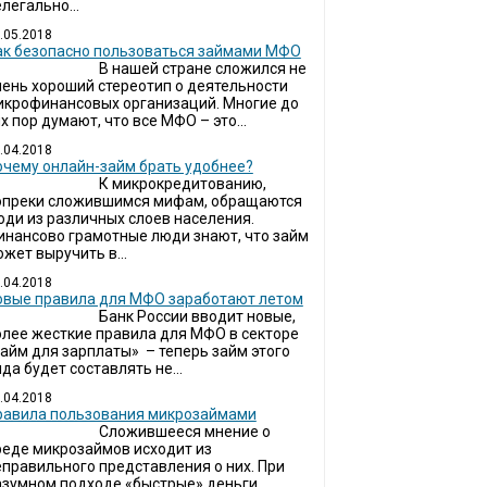
легально...
.05.2018
ак безопасно пользоваться займами МФО
В нашей стране сложился не
чень хороший стереотип о деятельности
икрофинансовых организаций. Многие до
х пор думают, что все МФО – это...
.04.2018
очему онлайн-займ брать удобнее?
К микрокредитованию,
опреки сложившимся мифам, обращаются
юди из различных слоев населения.
инансово грамотные люди знают, что займ
жет выручить в...
.04.2018
овые правила для МФО заработают летом
Банк России вводит новые,
олее жесткие правила для МФО в секторе
займ для зарплаты» – теперь займ этого
да будет составлять не...
.04.2018
Правила пользования микрозаймами
Сложившееся мнение о
реде микрозаймов исходит из
еправильного представления о них. При
азумном подходе «быстрые» деньги