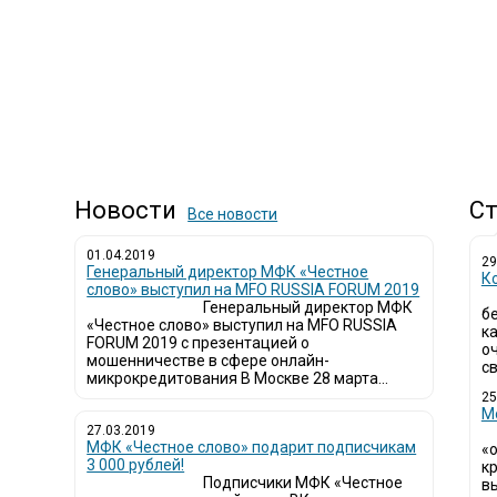
Новости
Ст
Все новости
01.04.2019
29
Генеральный директор МФК «Честное
К
слово» выступил на MFO RUSSIA FORUM 2019
Генеральный директор МФК
б
«Честное слово» выступил на MFO RUSSIA
к
FORUM 2019 с презентацией о
о
мошенничестве в сфере онлайн-
св
микрокредитования В Москве 28 марта...
25
М
27.03.2019
МФК «Честное слово» подарит подписчикам
«
3 000 рублей!
кр
Подписчики МФК «Честное
в