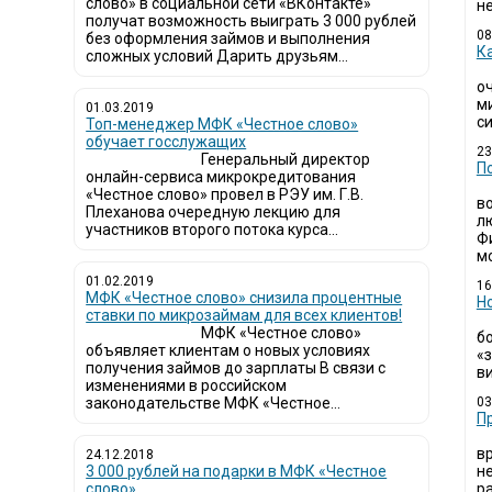
слово» в социальной сети «ВКонтакте»
не
получат возможность выиграть 3 000 рублей
08
без оформления займов и выполнения
К
сложных условий Дарить друзьям...
о
м
01.03.2019
си
Топ-менеджер МФК «Честное слово»
обучает госслужащих
23
Генеральный директор
П
онлайн-сервиса микрокредитования
«Честное слово» провел в РЭУ им. Г.В.
в
Плеханова очередную лекцию для
л
участников второго потока курса...
Ф
мо
01.02.2019
16
МФК «Честное слово» снизила процентные
Н
ставки по микрозаймам для всех клиентов!
МФК «Честное слово»
б
объявляет клиентам о новых условиях
«
получения займов до зарплаты В связи с
ви
изменениями в российском
законодательстве МФК «Честное...
03
​
в
24.12.2018
3 000 рублей на подарки в МФК «Честное
н
слово»
р