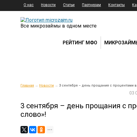
О нас
Новости
Статьи
Партнерам
Контакты
Ка
Все микрозаймы в одном месте
РЕЙТИНГ МФО
МИКРОЗАЙМ
Главная
→
Новости
→
3 сентября – день прощания с процентами в
03 
3 сентября – день прощания с п
слово»!