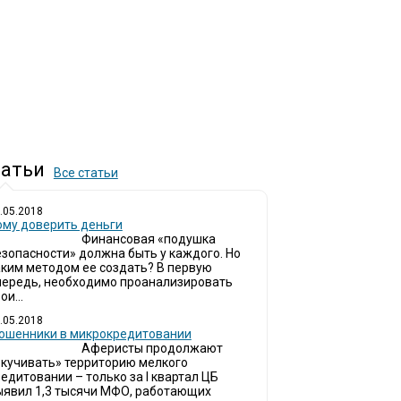
атьи
Все статьи
.05.2018
ому доверить деньги
Финансовая «подушка
езопасности» должна быть у каждого. Но
аким методом ее создать? В первую
чередь, необходимо проанализировать
ои...
.05.2018
ошенники в микрокредитовании
Аферисты продолжают
окучивать» территорию мелкого
едитовании – только за I квартал ЦБ
ыявил 1,3 тысячи МФО, работающих