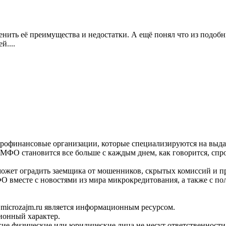
енить её преимущества и недостатки. А ещё понял что из подобн
й....
рофинансовые организации, которые специализируются на выда
 МФО становится все больше с каждым днем, как говорится, спр
ожет оградить заемщика от мошенников, скрытых комиссий и п
О вместе с новостями из мира микрокредитования, а также с п
 microzajm.ru является информационным ресурсом.
ионный характер.
гие физические или юридические лица не несут ответственности