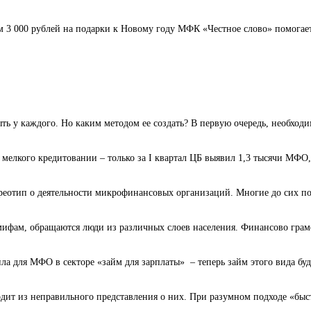
3 000 рублей на подарки к Новому году МФК «Честное слово» помогает 
ь у каждого. Но каким методом ее создать? В первую очередь, необходи
елкого кредитовании – только за I квартал ЦБ выявил 1,3 тысячи МФО,
реотип о деятельности микрофинансовых организаций. Многие до сих пор
фам, обращаются люди из различных слоев населения. Финансово грамот
а для МФО в секторе «займ для зарплаты» – теперь займ этого вида буде
ит из неправильного представления о них. При разумном подходе «быст