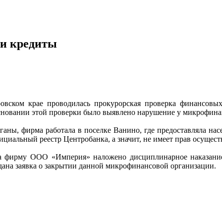
ли кредиты
вском крае проводилась прокурорская проверка финансовых
основании этой проверки было выявлено нарушение у микрофин
аны, фирма работала в поселке Ванино, где предоставляла нас
ициальный реестр Центробанка, а значит, не имеет прав осущест
а фирму ООО «Империя» наложено дисциплинарное наказание 
ана заявка о закрытии данной микрофинансовой организации.