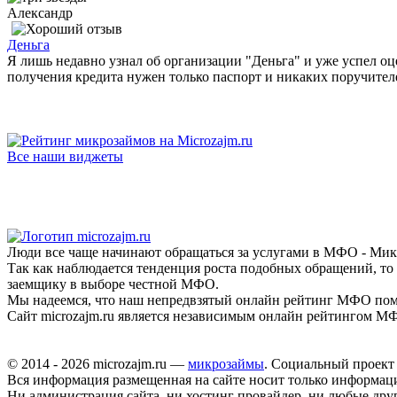
Александр
Деньга
Я лишь недавно узнал об организации "Деньга" и уже успел оц
получения кредита нужен только паспорт и никаких поручителе
Все наши виджеты
Люди все чаще начинают обращаться за услугами в МФО - Мик
Так как наблюдается тенденция роста подобных обращений, то
заемщику в выборе честной МФО.
Мы надеемся, что наш непредвзятый онлайн рейтинг МФО пом
Сайт microzajm.ru является независимым онлайн рейтингом МФ
© 2014 - 2026 microzajm.ru —
микрозаймы
. Социальный проект
Вся информация размещенная на сайте носит только информац
Ни администрация сайта, ни хостинг провайдер, ни любые дру