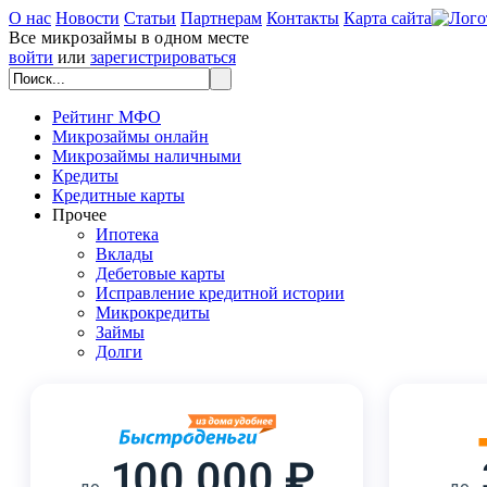
О нас
Новости
Статьи
Партнерам
Контакты
Карта сайта
Все микрозаймы в одном месте
войти
или
зарегистрироваться
Рейтинг МФО
Микрозаймы онлайн
Микрозаймы наличными
Кредиты
Кредитные карты
Прочее
Ипотека
Вклады
Дебетовые карты
Исправление кредитной истории
Микрокредиты
Займы
Долги
100 000 ₽