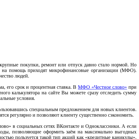
крупные покупки, ремонт или отпуск давно стало нормой. Но
ии на помощь приходят микрофинансовые организации (МФО).
чество людей.
а, его срок и процентная ставка. В
МФО «Честное слово»
при
ного калькулятора на сайте Вы можете сразу отследить сумму
мальные условия.
спользовавшись специальным предложением для новых клиентов.
дятся регулярно и позволяют клиенту существенно сэкономить.
ово» в социальных сетях ВКонтакте и Одноклассники. А если
коды, позволяющие оформить заём на максимально выгодных
ностью пользуется такой тип акций как «кредитные каникулы»,