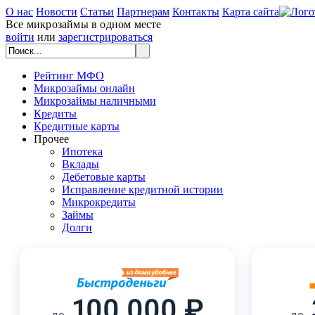
О нас
Новости
Статьи
Партнерам
Контакты
Карта сайта
Все микрозаймы в одном месте
войти
или
зарегистрироваться
Рейтинг МФО
Микрозаймы онлайн
Микрозаймы наличными
Кредиты
Кредитные карты
Прочее
Ипотека
Вклады
Дебетовые карты
Исправление кредитной истории
Микрокредиты
Займы
Долги
100 000 ₽