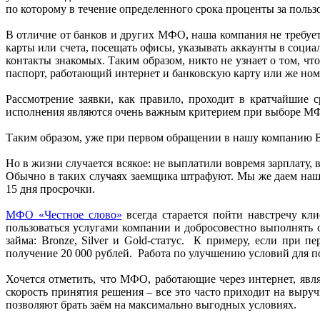
по которому в течение определенного срока проценты за польз
В отличие от банков и других МФО, наша компания не требует
карты или счета, посещать офисы, указывать аккаунты в соци
контакты знакомых. Таким образом, никто не узнает о том, ч
паспорт, работающий интернет и банковскую карту или же номе
Рассмотрение заявки, как правило, проходит в кратчайшие 
исполнения являются очень важным критерием при выборе М
Таким образом, уже при первом обращении в нашу компанию В
Но в жизни случается всякое: не выплатили вовремя зарплату,
Обычно в таких случаях заемщика штрафуют. Мы же даем наш
15 дня просрочки.
МФО «Честное слово»
всегда старается пойти навстречу кл
пользоваться услугами компании и добросовестно выполнять с
займа: Bronze, Silver и Gold-статус. К примеру, если при
получение 20 000 рублей. Работа по улучшению условий для п
Хочется отметить, что МФО, работающие через интернет, явл
скорость принятия решения – все это часто приходит на выр
позволяют брать заём на максимально выгодных условиях.