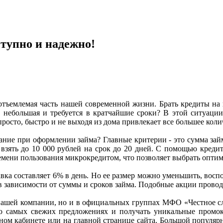
ступно и надежно!
тъемлемая часть нашей современной жизни. Брать кредиты на 
ма небольшая и требуется в кратчайшие сроки? В этой ситуац
росто, быстро и не выходя из дома привлекает все большее коли
ание при оформлении займа? Главные критерии - это сумма займ
зять до 10 000 рублей на срок до 20 дней. С помощью кредит
емени пользования микрокредитом, что позволяет выбрать опти
авка составляет 6% в день. Но ее размер можно уменьшить, во
 в зависимости от суммы и сроков займа. Подобные акции прово
ашей компании, но и в официальных группах МФО «Честное сл
 о самых свежих предложениях и получать уникальные промо
ном кабинете или на главной странице сайта. Большой популяр