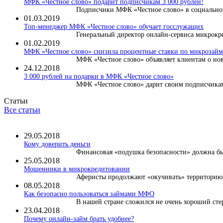
МФК «Честное слово» подарит подписчикам 3 000 рублей!
Подписчики МФК «Честное слово» в социальной
01.03.2019
Топ-менеджер МФК «Честное слово» обучает госслужащих
Генеральный директор онлайн-сервиса микрокре
01.02.2019
МФК «Честное слово» снизила процентные ставки по микрозайма
МФК «Честное слово» объявляет клиентам о нов
24.12.2018
3 000 рублей на подарки в МФК «Честное слово»
МФК «Честное слово» дарит своим подписчикам 
Статьи
Все статьи
29.05.2018
Кому доверить деньги
Финансовая «подушка безопасности» должна быт
25.05.2018
Мошенники в микрокредитовании
Аферисты продолжают «окучивать» территорию м
08.05.2018
Как безопасно пользоваться займами МФО
В нашей стране сложился не очень хороший сте
23.04.2018
Почему онлайн-займ брать удобнее?