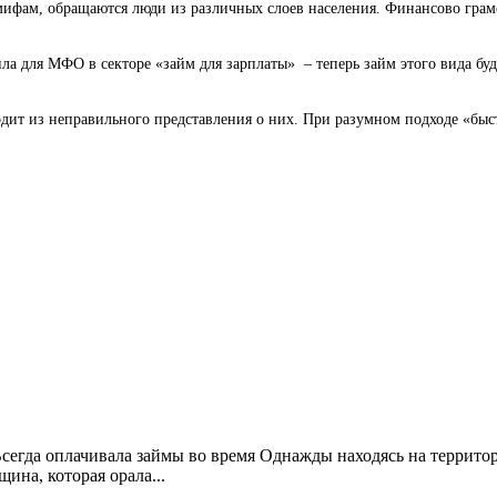
фам, обращаются люди из различных слоев населения. Финансово грамот
а для МФО в секторе «займ для зарплаты» – теперь займ этого вида буде
ит из неправильного представления о них. При разумном подходе «быст
Всегда оплачивала займы во время Однажды находясь на террито
ина, которая орала...