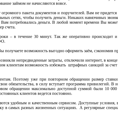
ование займом не начисляются вовсе.
 огромного пакета документов и поручителей. Вам не придется 
альных сетях, чтобы получить деньги. Никаких навязчивых звон
то Вам потребовались деньги. В любой момент времени Вы может
р счета.
сроки – в течение 30 минут. Так же оперативно происходит и 
ФО.
ы получаете возможность выгодно оформить заём, сэкономив при
 возникли непредвиденные затраты, отключили интернет, в конце 
им клиентам возможность избежать штрафных санкций за счет ф
иентам. Поэтому уже при повторном обращении размер ставки
вои обязательства, в силу вступает программа привилегий. В н
 первом обращении максимально доступной суммой были 10 000 
остоянных клиентов ведется постоянно.
яются удобным и качественным сервисом. Доступные условия, 
учку в самых разных жизненных ситуациях. А регулярные специа