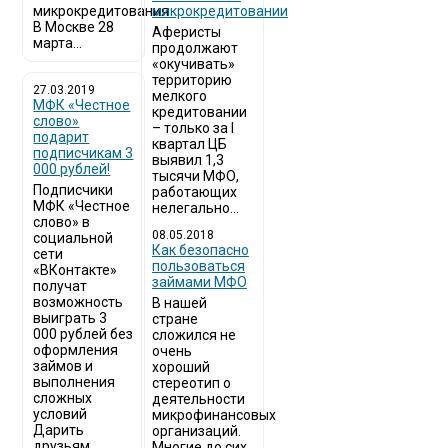
микрокредитования
микрокредитовании
В Москве 28
Аферисты
марта...
продолжают
«окучивать»
территорию
27.03.2019
мелкого
МФК «Честное
кредитовании
слово»
– только за I
подарит
квартал ЦБ
подписчикам 3
выявил 1,3
000 рублей!
тысячи МФО,
Подписчики
работающих
МФК «Честное
нелегально...
слово» в
08.05.2018
социальной
Как безопасно
сети
пользоваться
«ВКонтакте»
займами МФО
получат
возможность
В нашей
выиграть 3
стране
000 рублей без
сложился не
оформления
очень
займов и
хороший
выполнения
стереотип о
сложных
деятельности
условий
микрофинансовых
Дарить
организаций.
друзьям...
Многие до сих