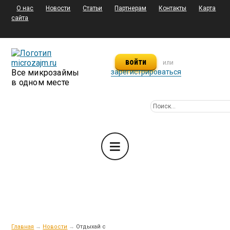
О нас
Новости
Статьи
Партнерам
Контакты
Карта
сайта
войти
или
Все микрозаймы
зарегистрироваться
в одном месте
Главная
→
Новости
→
Отдыхай с