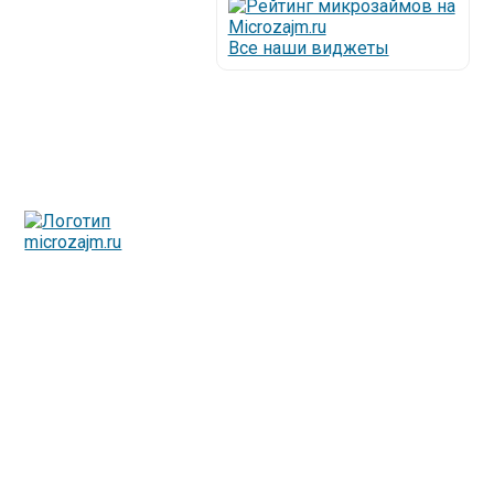
Все наши виджеты
Люди все чаще начинают обращаться за услугами в
МФО - Микрофинансовые организации, которые
специализируются на выдаче микрокредитов или как
их еще называют микрозаймы.
Так как наблюдается тенденция роста подобных
обращений, то МФО становится все больше с
каждым днем, как говорится, спрос рождает
предложение. Наш сайт создан для помощи
заемщику в выборе честной МФО.
Мы надеемся, что наш непредвзятый онлайн рейтинг
МФО поможет оградить заемщика от мошенников,
скрытых комиссий и просто нечестных
микрофинансовых организаций.
Сайт microzajm.ru является независимым онлайн
рейтингом МФО вместе с новостями из мира
микрокредитования, а также с полезной и довольно
интересной информацией для заемщика.