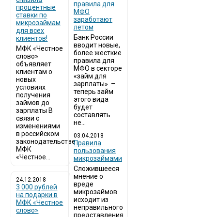
правила для
процентные
МФО
ставки по
заработают
микрозаймам
летом
для всех
Банк России
клиентов!
вводит новые,
МФК «Честное
более жесткие
слово»
правила для
объявляет
МФО в секторе
клиентам о
«займ для
новых
зарплаты» –
условиях
теперь займ
получения
этого вида
займов до
будет
зарплаты В
составлять
связи с
не...
изменениями
в российском
03.04.2018
законодательстве
​Правила
МФК
пользования
«Честное...
микрозаймами
Сложившееся
мнение о
24.12.2018
вреде
3 000 рублей
микрозаймов
на подарки в
исходит из
МФК «Честное
неправильного
слово»
представления