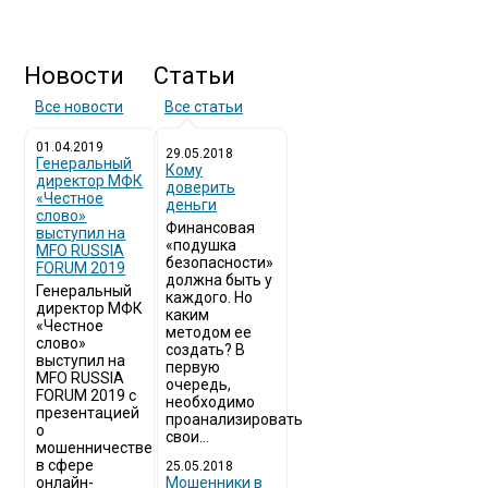
Новости
Статьи
Все новости
Все статьи
01.04.2019
29.05.2018
Генеральный
Кому
директор МФК
доверить
«Честное
деньги
слово»
Финансовая
выступил на
«подушка
MFO RUSSIA
безопасности»
FORUM 2019
должна быть у
Генеральный
каждого. Но
директор МФК
каким
«Честное
методом ее
слово»
создать? В
выступил на
первую
MFO RUSSIA
очередь,
FORUM 2019 с
необходимо
презентацией
проанализировать
о
свои...
мошенничестве
в сфере
25.05.2018
онлайн-
Мошенники в