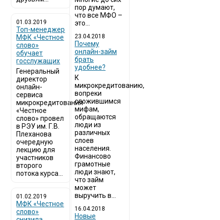
пор думают,
что все МФО –
01.03.2019
это...
Топ-менеджер
23.04.2018
МФК «Честное
Почему
слово»
онлайн-займ
обучает
брать
госслужащих
удобнее?
Генеральный
К
директор
микрокредитованию,
онлайн-
вопреки
сервиса
сложившимся
микрокредитования
мифам,
«Честное
обращаются
слово» провел
люди из
в РЭУ им. Г.В.
различных
Плеханова
слоев
очередную
населения.
лекцию для
Финансово
участников
грамотные
второго
люди знают,
потока курса...
что займ
может
выручить в...
01.02.2019
МФК «Честное
16.04.2018
слово»
Новые
снизила