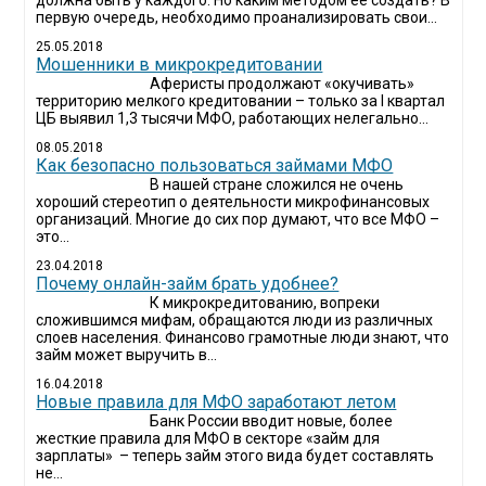
должна быть у каждого. Но каким методом ее создать? В
первую очередь, необходимо проанализировать свои...
25.05.2018
Мошенники в микрокредитовании
Аферисты продолжают «окучивать»
территорию мелкого кредитовании – только за I квартал
ЦБ выявил 1,3 тысячи МФО, работающих нелегально...
08.05.2018
Как безопасно пользоваться займами МФО
В нашей стране сложился не очень
хороший стереотип о деятельности микрофинансовых
организаций. Многие до сих пор думают, что все МФО –
это...
23.04.2018
Почему онлайн-займ брать удобнее?
К микрокредитованию, вопреки
сложившимся мифам, обращаются люди из различных
слоев населения. Финансово грамотные люди знают, что
займ может выручить в...
16.04.2018
Новые правила для МФО заработают летом
Банк России вводит новые, более
жесткие правила для МФО в секторе «займ для
зарплаты» – теперь займ этого вида будет составлять
не...