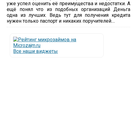
уже успел оценить её преимущества и недостатки. А
ещё понял что из подобных организаций Деньга
одна из лучших. Ведь тут для получения кредита
нужен только паспорт и никаких поручителей....
Все наши виджеты
Люди все чаще начинают обращаться за услугами в
МФО - Микрофинансовые организации, которые
специализируются на выдаче микрокредитов или
как их еще называют микрозаймы.
Так как наблюдается тенденция роста подобных
обращений, то МФО становится все больше с
каждым днем, как говорится, спрос рождает
предложение. Наш сайт создан для помощи
заемщику в выборе честной МФО.