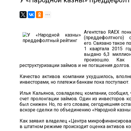
У «Народной казны» преддефолт
Агентство RAEX по
(преддефолтного)
его. Связано такое п
1 квартала 2015 г
выдано 6,3 миллион
произошло. Как 
реструктуризации займов и не погашения долгов.
Качество активов компании ухудшилось, вполн
инвесторами, но платежи банкам пока поступают.
Илья Кальянов, совладелец компании, сообщил,
счет пролонгации займов. Один из инвесторов к
был снижен. Но, по его словам, сегодняшняя ос
вскоре сделки по объединению «Народной казны
Как заявил владелец «Центра микрофинансирова
в штатном режиме происходит оценка активов ко