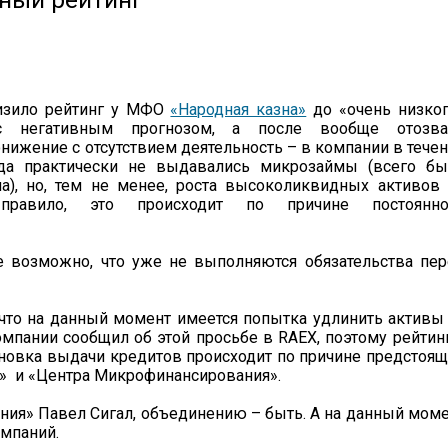
ный рейтинг
низило рейтинг у МФО
«Народная казна»
до «очень низко
 с негативным прогнозом, а после вообще отозва
онижение с отсутствием деятельность – в компании в тече
ода практически не выдавались микрозаймы (всего бы
а), но, тем не менее, роста высоколиквидных активов
правило, это происходит по причине постоянно
е возможно, что уже не выполняются обязательства пе
 что на данный момент имеется попытка удлинить активы
омпании сообщил об этой просьбе в RAEX, поэтому рейтин
тановка выдачи кредитов происходит по причине предстоя
» и «Центра Микрофинансирования».
ния» Павел Сигал, объединению – быть. А на данный мом
мпаний.