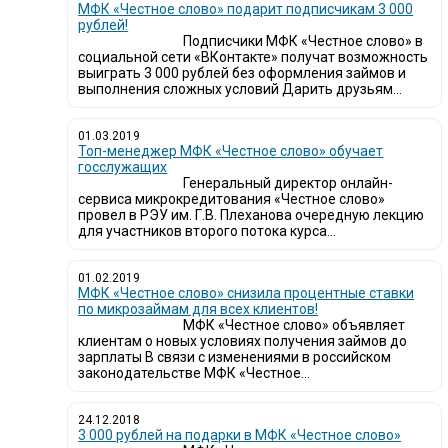
МФК «Честное слово» подарит подписчикам 3 000
рублей!
Подписчики МФК «Честное слово» в
социальной сети «ВКонтакте» получат возможность
выиграть 3 000 рублей без оформления займов и
выполнения сложных условий Дарить друзьям...
01.03.2019
Топ-менеджер МФК «Честное слово» обучает
госслужащих
Генеральный директор онлайн-
сервиса микрокредитования «Честное слово»
провел в РЭУ им. Г.В. Плеханова очередную лекцию
для участников второго потока курса...
01.02.2019
МФК «Честное слово» снизила процентные ставки
по микрозаймам для всех клиентов!
МФК «Честное слово» объявляет
клиентам о новых условиях получения займов до
зарплаты В связи с изменениями в российском
законодательстве МФК «Честное...
24.12.2018
3 000 рублей на подарки в МФК «Честное слово»