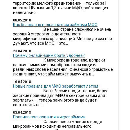
территорию мелкого кредитовании – только за I
квартал ЦБ выявил 1,3 тысячи МФО, работающих
нелегально...
08.05.2018
Как безопасно пользоваться займами МФО
В нашей стране сложился не очень
хороший стереотип о деятельности
микрофинансовых организаций. Многие до сих пор
думают, что все МФО – это...
23.04.2018
Почему онлайн-займ брать удобнее?
К микрокредитованию, вопреки
сложившимся мифам, обращаются люди из
различных слоев населения. Финансово грамотные
люди знают, что займ может выручить в...
16.04.2018
Новые правила для МФО заработают летом
Банк России вводит новые, более
жесткие правила для МФО в секторе «займ для
зарплаты» – теперь займ этого вида будет
составлять не...
03.04.2018
​Правила пользования микрозаймами
Сложившееся мнение о вреде
микрозаймов исходит из неправильного