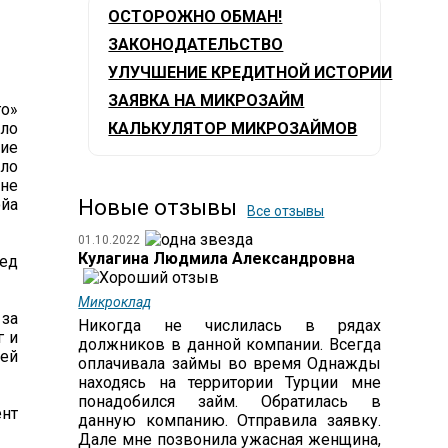
ОСТОРОЖНО ОБМАН!
ЗАКОНОДАТЕЛЬСТВО
УЛУЧШЕНИЕ КРЕДИТНОЙ ИСТОРИИ
ЗАЯВКА НА МИКРОЗАЙМ
го»
ло
КАЛЬКУЛЯТОР МИКРОЗАЙМОВ
ние
ло
 не
йa
Новые отзывы
Все отзывы
01.10.2022
Кулагина Людмила Александровна
ред
Микроклад
 за
Никогда не числилась в рядах
г и
должников в данной компании. Всегда
щей
оплачивала займы во время Однажды
находясь на территории Турции мне
понадобился займ. Обратилась в
ент
данную компанию. Отправила заявку.
Дале мне позвонила ужасная женщина,