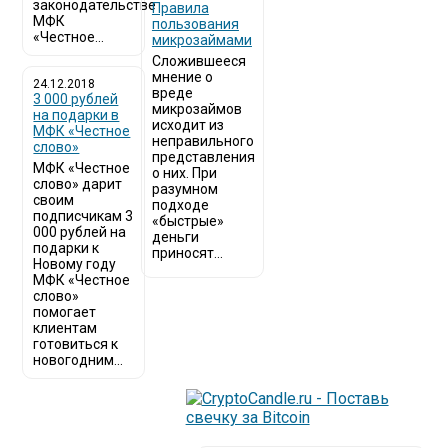
законодательстве
​Правила
МФК
пользования
«Честное...
микрозаймами
Сложившееся
мнение о
24.12.2018
вреде
3 000 рублей
микрозаймов
на подарки в
исходит из
МФК «Честное
неправильного
слово»
представления
МФК «Честное
о них. При
слово» дарит
разумном
своим
подходе
подписчикам 3
«быстрые»
000 рублей на
деньги
подарки к
приносят...
Новому году
МФК «Честное
слово»
помогает
клиентам
готовиться к
новогодним...