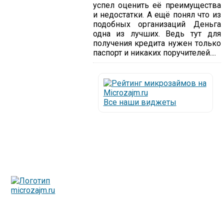
успел оценить её преимущества
и недостатки. А ещё понял что из
подобных организаций Деньга
одна из лучших. Ведь тут для
получения кредита нужен только
паспорт и никаких поручителей....
Все наши виджеты
Люди все чаще начинают обращаться за услугами в
МФО - Микрофинансовые организации, которые
специализируются на выдаче микрокредитов или как
их еще называют микрозаймы.
Так как наблюдается тенденция роста подобных
обращений, то МФО становится все больше с
каждым днем, как говорится, спрос рождает