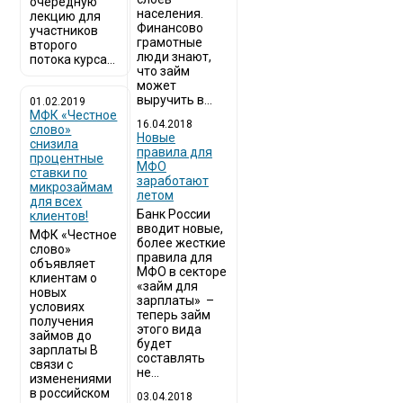
очередную
населения.
лекцию для
Финансово
участников
грамотные
второго
люди знают,
потока курса...
что займ
может
выручить в...
01.02.2019
МФК «Честное
16.04.2018
слово»
Новые
снизила
правила для
процентные
МФО
ставки по
заработают
микрозаймам
летом
для всех
Банк России
клиентов!
вводит новые,
МФК «Честное
более жесткие
слово»
правила для
объявляет
МФО в секторе
клиентам о
«займ для
новых
зарплаты» –
условиях
теперь займ
получения
этого вида
займов до
будет
зарплаты В
составлять
связи с
не...
изменениями
в российском
03.04.2018