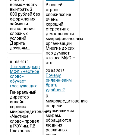
возможность
В нашей
выиграть 3
стране
000 рублей без
сложился не
оформления
очень
займов и
хороший
выполнения
стереотип о
сложных
деятельности
условий
микрофинансовых
Дарить
организаций.
друзьям...
Многие до сих
пор думают,
что все МФО –
01.03.2019
это...
Топ-менеджер
23.04.2018
МФК «Честное
Почему
слово»
онлайн-займ
обучает
брать
госслужащих
удобнее?
Генеральный
К
директор
микрокредитованию,
онлайн-
вопреки
сервиса
сложившимся
микрокредитования
мифам,
«Честное
обращаются
слово» провел
люди из
в РЭУ им. Г.В.
различных
Плеханова
слоев