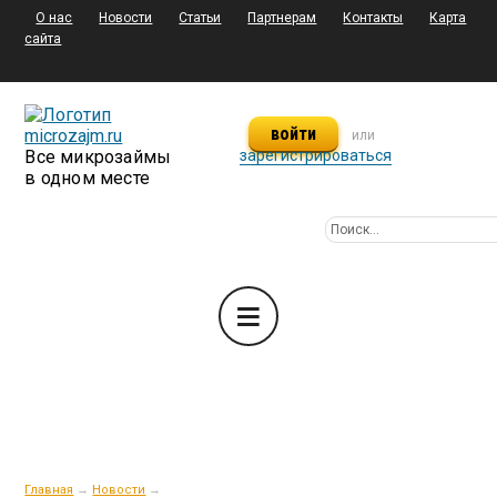
О нас
Новости
Статьи
Партнерам
Контакты
Карта
сайта
войти
или
Все микрозаймы
зарегистрироваться
в одном месте
Главная
→
Новости
→