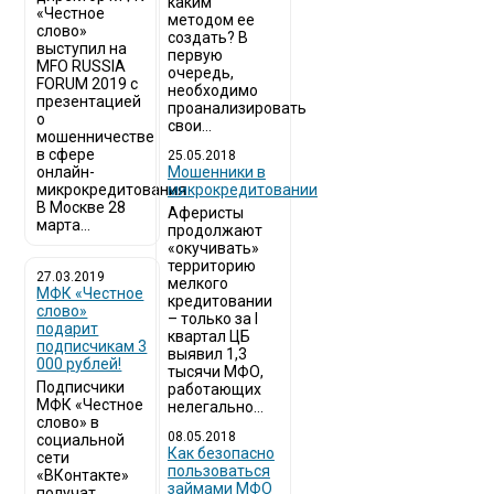
каким
«Честное
методом ее
слово»
создать? В
выступил на
первую
MFO RUSSIA
очередь,
FORUM 2019 с
необходимо
презентацией
проанализировать
о
свои...
мошенничестве
в сфере
25.05.2018
онлайн-
Мошенники в
микрокредитования
микрокредитовании
В Москве 28
Аферисты
марта...
продолжают
«окучивать»
территорию
27.03.2019
мелкого
МФК «Честное
кредитовании
слово»
– только за I
подарит
квартал ЦБ
подписчикам 3
выявил 1,3
000 рублей!
тысячи МФО,
Подписчики
работающих
МФК «Честное
нелегально...
слово» в
08.05.2018
социальной
Как безопасно
сети
пользоваться
«ВКонтакте»
займами МФО
получат