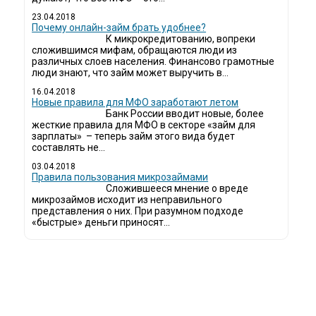
23.04.2018
Почему онлайн-займ брать удобнее?
К микрокредитованию, вопреки
сложившимся мифам, обращаются люди из
различных слоев населения. Финансово грамотные
люди знают, что займ может выручить в...
16.04.2018
Новые правила для МФО заработают летом
Банк России вводит новые, более
жесткие правила для МФО в секторе «займ для
зарплаты» – теперь займ этого вида будет
составлять не...
03.04.2018
​Правила пользования микрозаймами
Сложившееся мнение о вреде
микрозаймов исходит из неправильного
представления о них. При разумном подходе
«быстрые» деньги приносят...