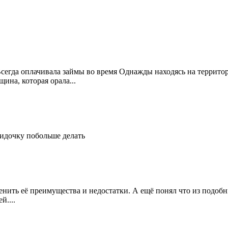
Всегда оплачивала займы во время Однажды находясь на террито
ина, которая орала...
идочку побольше делать
енить её преимущества и недостатки. А ещё понял что из подобн
й....