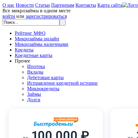
О нас
Новости
Статьи
Партнерам
Контакты
Карта сайта
Все микрозаймы в одном месте
войти
или
зарегистрироваться
Рейтинг МФО
Микрозаймы онлайн
Микрозаймы наличными
Кредиты
Кредитные карты
Прочее
Ипотека
Вклады
Дебетовые карты
Исправление кредитной истории
Микрокредиты
Займы
Долги
100 000 ₽