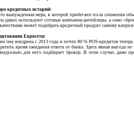
юро кредитных историй:
 это вынужденная мера, к которой прибегают из-за снижения об
 давно используют сотовые компании-ритейлеры, а само «броке
качествами может подобрать кредитный продукт самому каприз
дитования Евросети:
ании она внедрена с 2013 года и почти 80 % POS-кредитов тепе
ратить время ожидания ответа от банка. Здесь явная выгода не
идуально для него подбирает брокер. В этом случае, даже пр