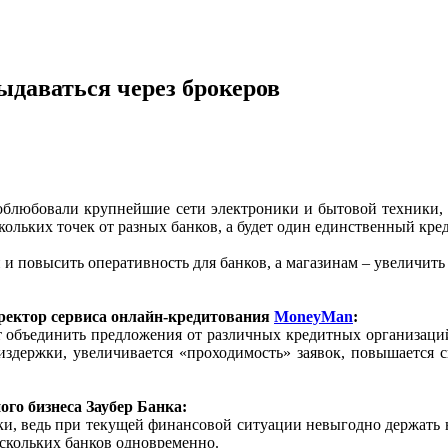
ыдаваться через брокеров
облюбовали крупнейшие сети электроники и бытовой техники, 
скольких точек от разных банков, а будет один единственный кр
 и повысить оперативность для банков, а магазинам – увеличить
ректор сервиса онлайн-кредитования
MoneyMan
:
т объединить предложения от различных кредитных организаций
здержки, увеличивается «проходимость» заявок, повышается с
го бизнеса Заубер Банка:
жки, ведь при текущей финансовой ситуации невыгодно держать 
скольких банков одновременно.