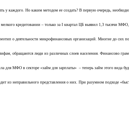
ь у каждого. Но каким методом ее создать? В первую очередь, необходи
елкого кредитовании – только за I квартал ЦБ выявил 1,3 тысячи МФО,
реотип о деятельности микрофинансовых организаций. Многие до сих пор
фам, обращаются люди из различных слоев населения. Финансово грамот
а для МФО в секторе «займ для зарплаты» – теперь займ этого вида буде
ит из неправильного представления о них. При разумном подходе «быст