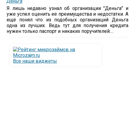
Деньга
Я лишь недавно узнал об организации "Деньга" и
уже успел оценить её преимущества и недостатки. А
ещё понял что из подобных организаций Деньга
одна из лучших. Ведь тут для получения кредита
нужен только паспорт и никаких поручителей....
Все наши виджеты
Люди все чаще начинают обращаться за услугами в
МФО - Микрофинансовые организации, которые
специализируются на выдаче микрокредитов или
как их еще называют микрозаймы.
Так как наблюдается тенденция роста подобных
обращений, то МФО становится все больше с
каждым днем, как говорится, спрос рождает