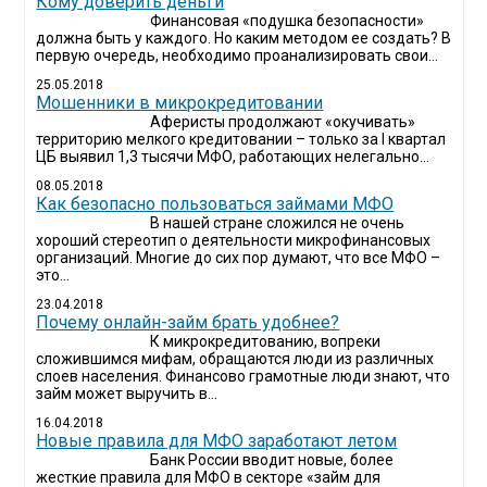
Кому доверить деньги
Финансовая «подушка безопасности»
должна быть у каждого. Но каким методом ее создать? В
первую очередь, необходимо проанализировать свои...
25.05.2018
Мошенники в микрокредитовании
Аферисты продолжают «окучивать»
территорию мелкого кредитовании – только за I квартал
ЦБ выявил 1,3 тысячи МФО, работающих нелегально...
08.05.2018
Как безопасно пользоваться займами МФО
В нашей стране сложился не очень
хороший стереотип о деятельности микрофинансовых
организаций. Многие до сих пор думают, что все МФО –
это...
23.04.2018
Почему онлайн-займ брать удобнее?
К микрокредитованию, вопреки
сложившимся мифам, обращаются люди из различных
слоев населения. Финансово грамотные люди знают, что
займ может выручить в...
16.04.2018
Новые правила для МФО заработают летом
Банк России вводит новые, более
жесткие правила для МФО в секторе «займ для