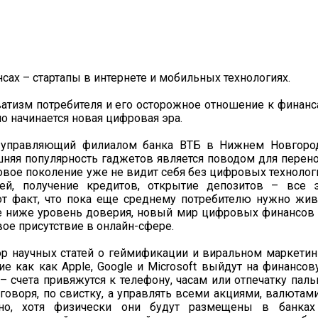
сах – стартапы в интернете и мобильных технологиях.
ватизм потребителя и его осторожное отношение к финан
но начинается новая цифровая эра.
 управляющий филиалом банка ВТБ в Нижнем Новгород
яшняя популярность гаджетов является поводом для перен
овое поколение уже не видит себя без цифровых технолог
ей, получение кредитов, открытие депозитов – все э
от факт, что пока еще среднему потребителю нужно жи
еще ниже уровень доверия, новый мир цифровых финансов
вое присутствие в онлайн-сфере.
тор научных статей о геймификации и виральном маркетин
ие как как Apple, Google и Microsoft выйдут на финансо
 счета привяжутся к телефону, часам или отпечатку паль
оворя, по свистку, а управлять всеми акциями, валютам
нно, хотя физически они будут размещены в банках