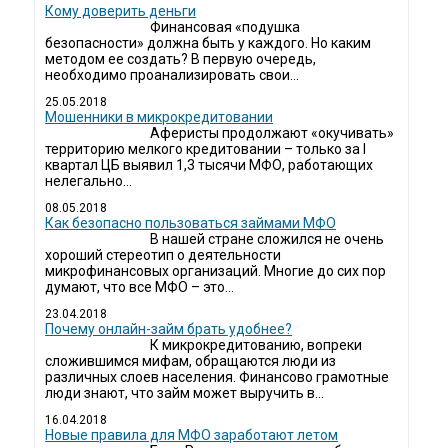
Кому доверить деньги
Финансовая «подушка
безопасности» должна быть у каждого. Но каким
методом ее создать? В первую очередь,
необходимо проанализировать свои...
25.05.2018
Мошенники в микрокредитовании
Аферисты продолжают «окучивать»
территорию мелкого кредитовании – только за I
квартал ЦБ выявил 1,3 тысячи МФО, работающих
нелегально...
08.05.2018
Как безопасно пользоваться займами МФО
В нашей стране сложился не очень
хороший стереотип о деятельности
микрофинансовых организаций. Многие до сих пор
думают, что все МФО – это...
23.04.2018
Почему онлайн-займ брать удобнее?
К микрокредитованию, вопреки
сложившимся мифам, обращаются люди из
различных слоев населения. Финансово грамотные
люди знают, что займ может выручить в...
16.04.2018
Новые правила для МФО заработают летом