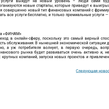
2p услуги выйдут на новый уровень – люди сами буд
 организуются новые стартапы, которые приведут к выигр
тся совершенно новый тип финансовых компаний с фрими
ать все услуги бесплатно, и только премиальные услуги —
нга «ФИНАМ»
еход в онлайн-сферу, поскольку это самый верный спо
рость обслуживания. В нынешней экономической ситуации 
но, а уж потребителя волнует, в первую очередь, воп
нансового рынка будет развиваться очень активно и, н
 крупных компаний, запуска новых проектов и привлече
Следующая новос