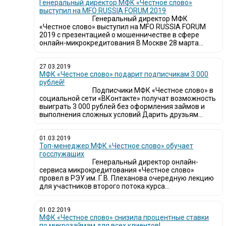
Генеральный директор МФК «Честное слово»
выступил на MFO RUSSIA FORUM 2019
Генеральный директор МФК
«Честное слово» выступил на MFO RUSSIA FORUM
2019 с презентацией о мошенничестве в сфере
онлайн-микрокредитования В Москве 28 марта...
27.03.2019
МФК «Честное слово» подарит подписчикам 3 000
рублей!
Подписчики МФК «Честное слово» в
социальной сети «ВКонтакте» получат возможность
выиграть 3 000 рублей без оформления займов и
выполнения сложных условий Дарить друзьям...
01.03.2019
Топ-менеджер МФК «Честное слово» обучает
госслужащих
Генеральный директор онлайн-
сервиса микрокредитования «Честное слово»
провел в РЭУ им. Г.В. Плеханова очередную лекцию
для участников второго потока курса...
01.02.2019
МФК «Честное слово» снизила процентные ставки
по микрозаймам для всех клиентов!