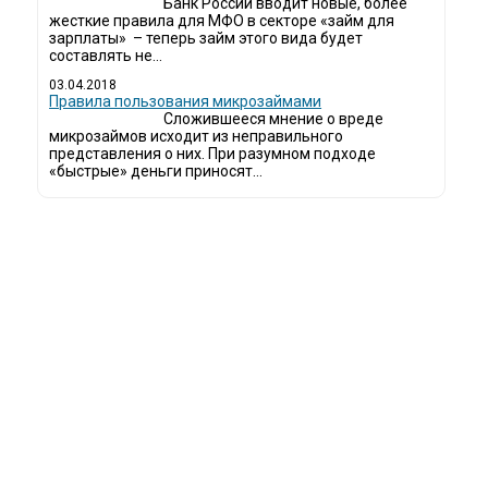
Банк России вводит новые, более
жесткие правила для МФО в секторе «займ для
зарплаты» – теперь займ этого вида будет
составлять не...
03.04.2018
​Правила пользования микрозаймами
Сложившееся мнение о вреде
микрозаймов исходит из неправильного
представления о них. При разумном подходе
«быстрые» деньги приносят...
ди все чаще начинают обращаться за услугами в МФО - Микрофинансовые 
даче микрокредитов или как их еще называют микрозаймы.
к как наблюдается тенденция роста подобных обращений, то МФО становится
рос рождает предложение. Наш сайт создан для помощи заемщику в выборе
 надеемся, что наш непредвзятый онлайн рейтинг МФО поможет оградить 
просто нечестных микрофинансовых организаций.
йт microzajm.ru является независимым онлайн рейтингом МФО вместе с нов
полезной и довольно интересной информацией для заемщика.