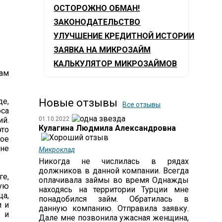
ОСТОРОЖНО ОБМАН!
ЗАКОНОДАТЕЛЬСТВО
УЛУЧШЕНИЕ КРЕДИТНОЙ ИСТОРИИ
ЗАЯВКА НА МИКРОЗАЙМ
КАЛЬКУЛЯТОР МИКРОЗАЙМОВ
сам
е,
Новые отзывы
Все отзывы
оса
ий.
01.10.2022
Кулагина Людмила Александровна
то
вое
 не
Микроклад
Никогда не числилась в рядах
должников в данной компании. Всегда
ге,
оплачивала займы во время Однажды
вую
находясь на территории Турции мне
ца,
понадобился займ. Обратилась в
и и
данную компанию. Отправила заявку.
 и
Дале мне позвонила ужасная женщина,