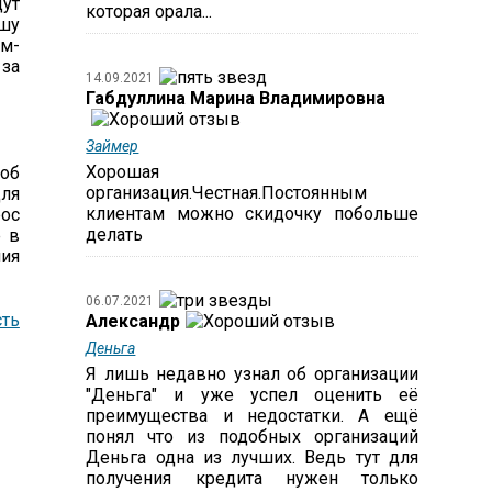
ут
которая орала...
ышу
ум-
 за
14.09.2021
Габдуллина Марина Владимировна
Займер
Хорошая
соб
организация.Честная.Постоянным
для
клиентам можно скидочку побольше
рос
делать
е в
ния
06.07.2021
ть
Александр
Деньга
Я лишь недавно узнал об организации
"Деньга" и уже успел оценить её
преимущества и недостатки. А ещё
понял что из подобных организаций
Деньга одна из лучших. Ведь тут для
получения кредита нужен только