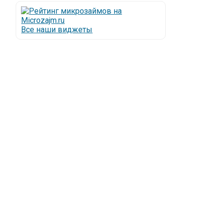
Все наши виджеты
Люди все чаще начинают обращаться за услугами в
МФО - Микрофинансовые организации, которые
специализируются на выдаче микрокредитов или
как их еще называют микрозаймы.
Так как наблюдается тенденция роста подобных
обращений, то МФО становится все больше с
каждым днем, как говорится, спрос рождает
предложение. Наш сайт создан для помощи
заемщику в выборе честной МФО.
Мы надеемся, что наш непредвзятый онлайн
рейтинг МФО поможет оградить заемщика от
мошенников, скрытых комиссий и просто нечестных
микрофинансовых организаций.
Сайт microzajm.ru является независимым онлайн
рейтингом МФО вместе с новостями из мира