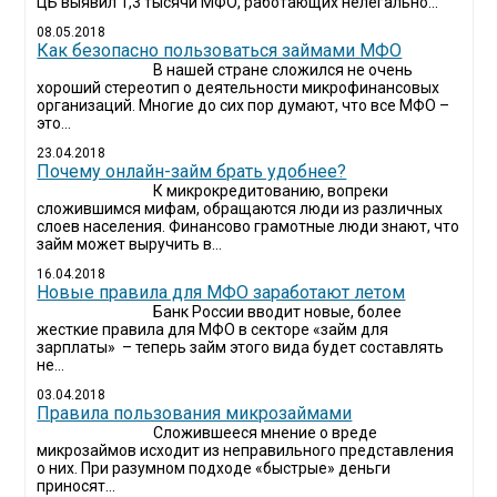
ЦБ выявил 1,3 тысячи МФО, работающих нелегально...
08.05.2018
Как безопасно пользоваться займами МФО
В нашей стране сложился не очень
хороший стереотип о деятельности микрофинансовых
организаций. Многие до сих пор думают, что все МФО –
это...
23.04.2018
Почему онлайн-займ брать удобнее?
К микрокредитованию, вопреки
сложившимся мифам, обращаются люди из различных
слоев населения. Финансово грамотные люди знают, что
займ может выручить в...
16.04.2018
Новые правила для МФО заработают летом
Банк России вводит новые, более
жесткие правила для МФО в секторе «займ для
зарплаты» – теперь займ этого вида будет составлять
не...
03.04.2018
​Правила пользования микрозаймами
Сложившееся мнение о вреде
микрозаймов исходит из неправильного представления
о них. При разумном подходе «быстрые» деньги
приносят...