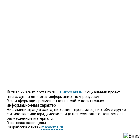
Так как наблюдается тенденция роста подобных
обращений, то МФО становится все больше с
каждым днем, как говорится, спрос рождает
предложение. Наш сайт создан для помощи
заемщику в выборе честной МФО.
Мы надеемся, что наш непредвзятый онлайн
рейтинг МФО поможет оградить заемщика от
мошенников, скрытых комиссий и просто нечестных
микрофинансовых организаций.
Сайт microzajm.ru является независимым онлайн
рейтингом МФО вместе с новостями из мира
микрокредитования, а также с полезной и довольно
интересной информацией для заемщика.
© 2014 - 2026 microzajm.ru —
микрозаймы
. Социальный проект
microzajm.ru является информационным ресурсом.
Вся информация размещенная на сайте носит только
информационный характер.
Ни администрация сайта, ни хостинг провайдер, ни любые другие
физические или юридические лица не несут ответственности за
размещенные материалы.
Все права защищены.
Разработка сайта -
manycms.ru