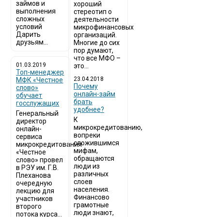
займов и
хороший
выполнения
стереотип о
сложных
деятельности
условий
микрофинансовых
Дарить
организаций.
друзьям...
Многие до сих
пор думают,
что все МФО –
01.03.2019
это...
Топ-менеджер
23.04.2018
МФК «Честное
Почему
слово»
онлайн-займ
обучает
брать
госслужащих
удобнее?
Генеральный
К
директор
микрокредитованию,
онлайн-
вопреки
сервиса
сложившимся
микрокредитования
мифам,
«Честное
обращаются
слово» провел
люди из
в РЭУ им. Г.В.
различных
Плеханова
слоев
очередную
населения.
лекцию для
Финансово
участников
грамотные
второго
люди знают,
потока курса...