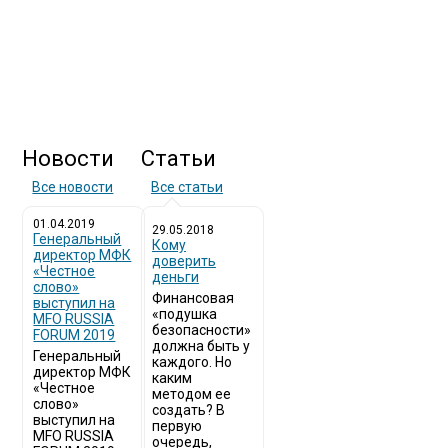
Новости
Статьи
Все новости
Все статьи
01.04.2019
29.05.2018
Генеральный
Кому
директор МФК
доверить
«Честное
деньги
слово»
Финансовая
выступил на
«подушка
MFO RUSSIA
безопасности»
FORUM 2019
должна быть у
Генеральный
каждого. Но
директор МФК
каким
«Честное
методом ее
слово»
создать? В
выступил на
первую
MFO RUSSIA
очередь,