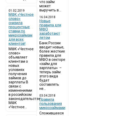
что займ
может
выручить в...
01.02.2019
МФК «Честное
16.04.2018
слово»
Новые
снизила
правила для
процентные
МФО
ставки по
заработают
микрозаймам
летом
для всех
Банк России
клиентов!
вводит новые,
МФК «Честное
более жесткие
слово»
правила для
объявляет
МФО в секторе
клиентам о
«займ для
новых
зарплаты» –
условиях
теперь займ
получения
этого вида
займов до
будет
зарплаты В
составлять
связи с
не...
изменениями
в российском
03.04.2018
законодательстве
​Правила
МФК
пользования
«Честное...
микрозаймами
Сложившееся