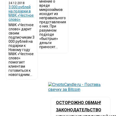
мнение о
24.12.2018
вреде
3 000 рублей
микрозаймов
на подарки в
исходит из
МФК «Честное
неправильного
слово»
представления
МФК «Честное
о них. При
слово» дарит
разумном
своим
подходе
подписчикам 3
«быстрые»
000 рублей на
деньги
подарки к
приносят...
Новому году
МФК «Честное
слово»
помогает
клиентам
готовиться к
новогодним...
ОСТОРОЖНО ОБМАН!
ЗАКОНОДАТЕЛЬСТВО