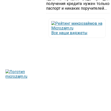
получения кредита нужен только
паспорт и никаких поручителей....
Все наши виджеты
Люди все чаще начинают обращаться за услугами в
МФО - Микрофинансовые организации, которые
специализируются на выдаче микрокредитов или как
их еще называют микрозаймы.
Так как наблюдается тенденция роста подобных
обращений, то МФО становится все больше с
каждым днем, как говорится, спрос рождает
предложение. Наш сайт создан для помощи
заемщику в выборе честной МФО.
Мы надеемся, что наш непредвзятый онлайн рейтинг
МФО поможет оградить заемщика от мошенников,
скрытых комиссий и просто нечестных