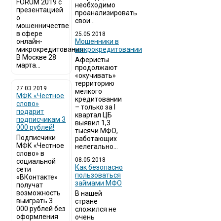
FORUM 2019 с
необходимо
презентацией
проанализировать
о
свои...
мошенничестве
в сфере
25.05.2018
онлайн-
Мошенники в
микрокредитования
микрокредитовании
В Москве 28
Аферисты
марта...
продолжают
«окучивать»
территорию
27.03.2019
мелкого
МФК «Честное
кредитовании
слово»
– только за I
подарит
квартал ЦБ
подписчикам 3
выявил 1,3
000 рублей!
тысячи МФО,
Подписчики
работающих
МФК «Честное
нелегально...
слово» в
08.05.2018
социальной
Как безопасно
сети
пользоваться
«ВКонтакте»
займами МФО
получат
возможность
В нашей
выиграть 3
стране
000 рублей без
сложился не
оформления
очень