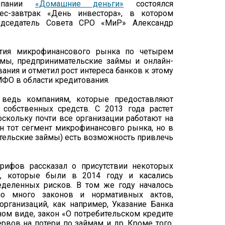
мпании
«Домашние деньги»
состоялся
ес-завтрак «День инвестора», в котором
едседатель Совета СРО «МиР» Александр
ития микрофинансового рынка по четырем
ймы, предпринимательские займы и онлайн-
ания и отметил рост интереса банков к этому
МФО в области кредитования.
 ведь компаниям, которые предоставляют
собственных средств. С 2013 года растет
оскольку почти все организации работают на
н тот сегмент микрофинансовго рынка, но в
ательские займы) есть возможность привлечь
рифов рассказал о присутствии некоторых
в, которые были в 2014 году и касались
деленных рисков. В том же году началось
о много законов и нормативных актов,
рганизаций, как например, Указание Банка
ном виде, закон «О потребительском кредите
рвов на потери по займам и др. Кроме того,