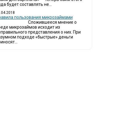
да будет составлять не...
.04.2018
Правила пользования микрозаймами
Сложившееся мнение о
реде микрозаймов исходит из
еправильного представления о них. При
азумном подходе «быстрые» деньги
иносят...
инают обращаться за услугами в МФО - Микрофинансовые организации, кото
ймы.
ся тенденция роста подобных обращений, то МФО становится все больше с
омощи заемщику в выборе честной МФО.
о наш непредвзятый онлайн рейтинг МФО поможет оградить заемщи
рганизаций.
 является независимым онлайн рейтингом МФО вместе с новостями из мира 
заемщика.