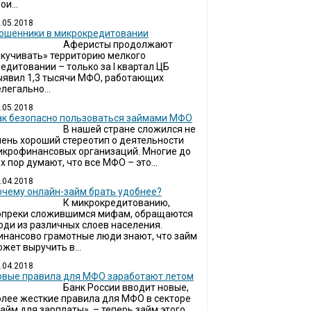
ои...
.05.2018
ошенники в микрокредитовании
Аферисты продолжают
окучивать» территорию мелкого
едитовании – только за I квартал ЦБ
ыявил 1,3 тысячи МФО, работающих
легально...
.05.2018
ак безопасно пользоваться займами МФО
В нашей стране сложился не
чень хороший стереотип о деятельности
икрофинансовых организаций. Многие до
х пор думают, что все МФО – это...
.04.2018
очему онлайн-займ брать удобнее?
К микрокредитованию,
опреки сложившимся мифам, обращаются
юди из различных слоев населения.
инансово грамотные люди знают, что займ
жет выручить в...
.04.2018
овые правила для МФО заработают летом
Банк России вводит новые,
олее жесткие правила для МФО в секторе
займ для зарплаты» – теперь займ этого