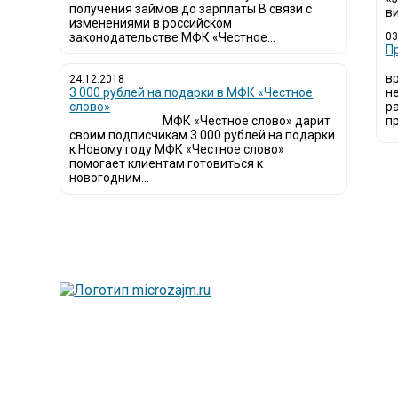
получения займов до зарплаты В связи с
ви
изменениями в российском
законодательстве МФК «Честное...
03
​
в
24.12.2018
3 000 рублей на подарки в МФК «Честное
н
слово»
р
МФК «Честное слово» дарит
пр
своим подписчикам 3 000 рублей на подарки
к Новому году МФК «Честное слово»
помогает клиентам готовиться к
новогодним...
Люди все чаще нач
называют микроза
Так как наблюдает
сайт создан для п
Мы надеемся, чт
микрофинансовых о
Сайт microzajm.ru
информацией для 