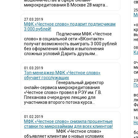
мошенничестве в сфере онлайн-
св
микрокредитования В Москве 28 марта...
25
М
27.03.2019
МФК «Честное слово» подарит подписчикам
«
3 000 рублей!
кр
Подписчики МФК «Честное
в
слово» в социальной сети «ВКонтакте»
не
получат возможность выиграть 3 000 рублей
08
без оформления займов и выполнения
К
сложных условий Дарить друзьям...
о
м
01.03.2019
си
Топ-менеджер МФК «Честное слово»
обучает госслужащих
23
Генеральный директор
П
онлайн-сервиса микрокредитования
«Честное слово» провел в РЭУ им. Г.В.
в
Плеханова очередную лекцию для
л
участников второго потока курса...
Ф
мо
01.02.2019
16
МФК «Честное слово» снизила процентные
Н
ставки по микрозаймам для всех клиентов!
МФК «Честное слово»
б
объявляет клиентам о новых условиях
«