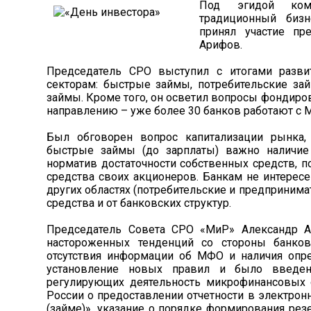
Под эгидой ко
традиционный бизн
принял участие пр
Арифов.
Председатель СРО выступил с итогами разв
секторам: быстрые займы, потребительские за
займы. Кроме того, он осветил вопросы фондиров
направлению – уже более 30 банков работают с 
Был обговорен вопрос капитализации рынка,
быстрые займы (до зарплаты) важно наличие 
норматив достаточности собственных средств, п
средства своих акционеров. Банкам не интересе
других областях (потребительские и предприним
средства и от банковских структур.
Председатель Совета СРО «МиР» Александр А
настороженных тенденций со стороны банко
отсутствия информации об МФО и наличия опре
установление новых правил и было введен
регулирующих деятельность микрофинансовых о
России о предоставлении отчетности в электрон
(займе)», указание о порядке формирования резе