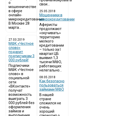
проанализировать
о
свои...
мошенничестве
в сфере
25.05.2018
онлайн-
Мошенники в
микрокредитования
микрокредитовании
В Москве 28
Аферисты
марта...
продолжают
«окучивать»
территорию
27.03.2019
мелкого
МФК «Честное
кредитовании
слово»
– только за I
подарит
квартал ЦБ
подписчикам 3
выявил 1,3
000 рублей!
тысячи МФО,
Подписчики
работающих
МФК «Честное
нелегально...
слово» в
08.05.2018
социальной
Как безопасно
сети
пользоваться
«ВКонтакте»
займами МФО
получат
возможность
В нашей
выиграть 3
стране
000 рублей без
сложился не
оформления
очень
займов и
хороший
выполнения
стереотип о