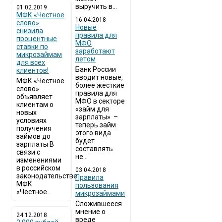
выручить в...
01.02.2019
МФК «Честное
16.04.2018
слово»
Новые
снизила
правила для
процентные
МФО
ставки по
заработают
микрозаймам
летом
для всех
Банк России
клиентов!
вводит новые,
МФК «Честное
более жесткие
слово»
правила для
объявляет
МФО в секторе
клиентам о
«займ для
новых
зарплаты» –
условиях
теперь займ
получения
этого вида
займов до
будет
зарплаты В
составлять
связи с
не...
изменениями
в российском
03.04.2018
законодательстве
​Правила
МФК
пользования
«Честное...
микрозаймами
Сложившееся
мнение о
24.12.2018
вреде