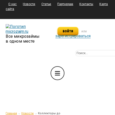
О нас
Новости
Статьи
Партнерам
Контакты
Карта
сайта
войти
или
Все микрозаймы
зарегистрироваться
в одном месте
Главная
→
Новости
→
Коллекторы до