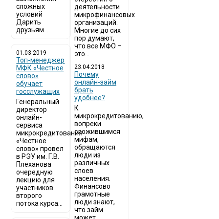
сложных
деятельности
условий
микрофинансовых
Дарить
организаций.
друзьям...
Многие до сих
пор думают,
что все МФО –
01.03.2019
это...
Топ-менеджер
23.04.2018
МФК «Честное
Почему
слово»
онлайн-займ
обучает
брать
госслужащих
удобнее?
Генеральный
К
директор
микрокредитованию,
онлайн-
вопреки
сервиса
сложившимся
микрокредитования
мифам,
«Честное
обращаются
слово» провел
люди из
в РЭУ им. Г.В.
различных
Плеханова
слоев
очередную
населения.
лекцию для
Финансово
участников
грамотные
второго
люди знают,
потока курса...
что займ
может