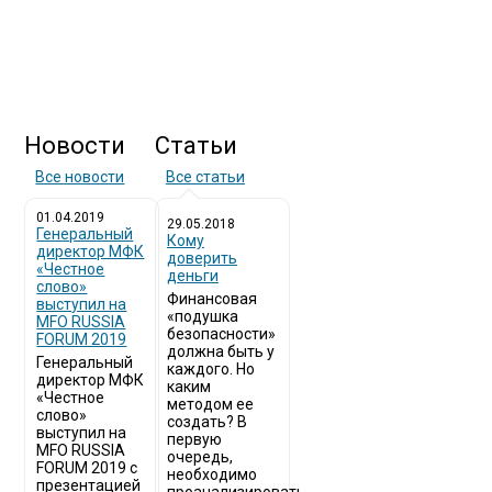
Новости
Статьи
Все новости
Все статьи
01.04.2019
29.05.2018
Генеральный
Кому
директор МФК
доверить
«Честное
деньги
слово»
Финансовая
выступил на
«подушка
MFO RUSSIA
безопасности»
FORUM 2019
должна быть у
Генеральный
каждого. Но
директор МФК
каким
«Честное
методом ее
слово»
создать? В
выступил на
первую
MFO RUSSIA
очередь,
FORUM 2019 с
необходимо
презентацией