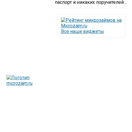
паспорт и никаких поручителей....
Все наши виджеты
Люди все чаще начинают обращаться за услугами в
МФО - Микрофинансовые организации, которые
специализируются на выдаче микрокредитов или как
их еще называют микрозаймы.
Так как наблюдается тенденция роста подобных
обращений, то МФО становится все больше с
каждым днем, как говорится, спрос рождает
предложение. Наш сайт создан для помощи
заемщику в выборе честной МФО.
Мы надеемся, что наш непредвзятый онлайн рейтинг
МФО поможет оградить заемщика от мошенников,
скрытых комиссий и просто нечестных
микрофинансовых организаций.
Сайт microzajm.ru является независимым онлайн