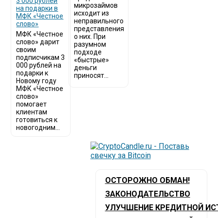
3 000 рублей
микрозаймов
на подарки в
исходит из
МФК «Честное
неправильного
слово»
представления
МФК «Честное
о них. При
слово» дарит
разумном
своим
подходе
подписчикам 3
«быстрые»
000 рублей на
деньги
подарки к
приносят...
Новому году
МФК «Честное
слово»
помогает
клиентам
готовиться к
новогодним...
ОСТОРОЖНО ОБМАН!
ЗАКОНОДАТЕЛЬСТВО
УЛУЧШЕНИЕ КРЕДИТНОЙ ИС