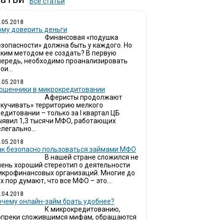
Все статьи
.05.2018
ому доверить деньги
Финансовая «подушка
езопасности» должна быть у каждого. Но
аким методом ее создать? В первую
чередь, необходимо проанализировать
ои...
.05.2018
ошенники в микрокредитовании
Аферисты продолжают
окучивать» территорию мелкого
едитовании – только за I квартал ЦБ
ыявил 1,3 тысячи МФО, работающих
легально...
.05.2018
ак безопасно пользоваться займами МФО
В нашей стране сложился не
чень хороший стереотип о деятельности
икрофинансовых организаций. Многие до
х пор думают, что все МФО – это...
.04.2018
очему онлайн-займ брать удобнее?
К микрокредитованию,
опреки сложившимся мифам, обращаются