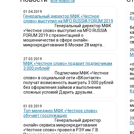
Все новости
01.04.2019
29
Генеральный директор МФК «Честное
К
слово» выступил на MFO RUSSIA FORUM 2019
Генеральный директор МФК
б
«Честное слово» выступил на MFO RUSSIA
к
FORUM 2019 с презентацией о
о
мошенничестве в сфере онлайн-
св
микрокредитования В Москве 28 марта...
25
М
27.03.2019
МФК «Честное слово» подарит подписчикам
«
3 000 рублей!
кр
Подписчики МФК «Честное
в
слово» в социальной сети «ВКонтакте»
не
получат возможность выиграть 3 000 рублей
08
без оформления займов и выполнения
К
сложных условий Дарить друзьям...
о
м
01.03.2019
си
Топ-менеджер МФК «Честное слово»
обучает госслужащих
23
Генеральный директор
П
онлайн-сервиса микрокредитования
«Честное слово» провел в РЭУ им. Г.В.
в