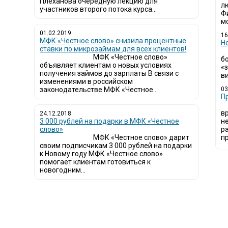
Плеханова очередную лекцию для
л
участников второго потока курса...
Ф
мо
01.02.2019
16
МФК «Честное слово» снизила процентные
Н
ставки по микрозаймам для всех клиентов!
МФК «Честное слово»
б
объявляет клиентам о новых условиях
«
получения займов до зарплаты В связи с
ви
изменениями в российском
законодательстве МФК «Честное...
03
​
в
24.12.2018
3 000 рублей на подарки в МФК «Честное
н
слово»
р
МФК «Честное слово» дарит
пр
своим подписчикам 3 000 рублей на подарки
к Новому году МФК «Честное слово»
помогает клиентам готовиться к
новогодним...