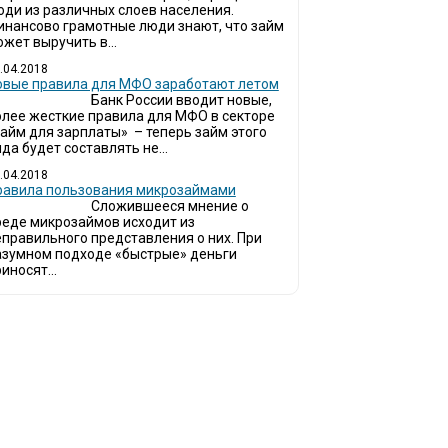
юди из различных слоев населения.
инансово грамотные люди знают, что займ
жет выручить в...
.04.2018
овые правила для МФО заработают летом
Банк России вводит новые,
олее жесткие правила для МФО в секторе
займ для зарплаты» – теперь займ этого
да будет составлять не...
.04.2018
Правила пользования микрозаймами
Сложившееся мнение о
реде микрозаймов исходит из
еправильного представления о них. При
азумном подходе «быстрые» деньги
иносят...