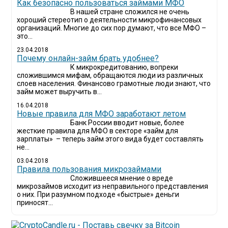
Как безопасно пользоваться займами МФО
В нашей стране сложился не очень
хороший стереотип о деятельности микрофинансовых
организаций. Многие до сих пор думают, что все МФО –
это...
23.04.2018
Почему онлайн-займ брать удобнее?
К микрокредитованию, вопреки
сложившимся мифам, обращаются люди из различных
слоев населения. Финансово грамотные люди знают, что
займ может выручить в...
16.04.2018
Новые правила для МФО заработают летом
Банк России вводит новые, более
жесткие правила для МФО в секторе «займ для
зарплаты» – теперь займ этого вида будет составлять
не...
03.04.2018
​Правила пользования микрозаймами
Сложившееся мнение о вреде
микрозаймов исходит из неправильного представления
о них. При разумном подходе «быстрые» деньги
приносят...