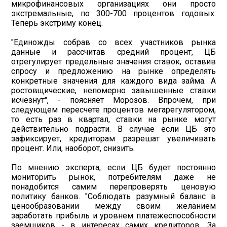
микрофинансовых организациях они просто
экстремальные, по 300-700 процентов годовых.
Теперь экстриму конец.
"Единожды собрав со всех участников рынка
данные и рассчитав средний процент, ЦБ
отрегулирует предельные значения ставок, оставив
спросу и предложению на рынке определять
конкретные значения для каждого вида займа. А
ростовщические, непомерно завышенные ставки
исчезнут", - поясняет Морозов. Впрочем, при
следующем пересчете процентов мегарегулятором,
то есть раз в квартал, ставки на рынке могут
действительно подрасти. В случае если ЦБ это
зафиксирует, кредиторам разрешат увеличивать
процент. Или, наоборот, снизить.
По мнению эксперта, если ЦБ будет постоянно
мониторить рынок, потребителям даже не
понадобится самим перепроверять ценовую
политику банков. "Соблюдать разумный
баланс
в
ценообразовании между своим желанием
заработать прибыль и уровнем платежеспособности
заемщиков - в интересах самих кредиторов. За