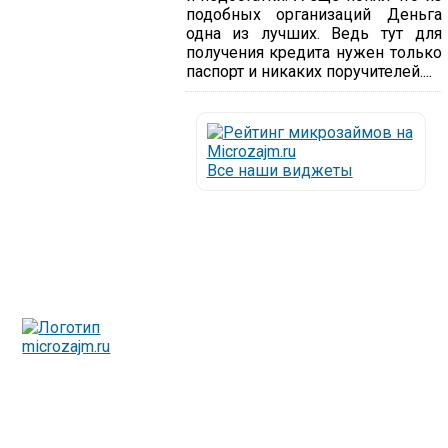
подобных организаций Деньга
одна из лучших. Ведь тут для
получения кредита нужен только
паспорт и никаких поручителей....
Все наши виджеты
Люди все чаще начинают обращаться за услугами в
МФО - Микрофинансовые организации, которые
специализируются на выдаче микрокредитов или как
их еще называют микрозаймы.
Так как наблюдается тенденция роста подобных
обращений, то МФО становится все больше с
каждым днем, как говорится, спрос рождает
предложение. Наш сайт создан для помощи
заемщику в выборе честной МФО.