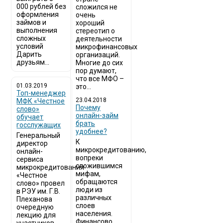
000 рублей без
сложился не
оформления
очень
займов и
хороший
выполнения
стереотип о
сложных
деятельности
условий
микрофинансовых
Дарить
организаций.
друзьям...
Многие до сих
пор думают,
что все МФО –
01.03.2019
это...
Топ-менеджер
23.04.2018
МФК «Честное
Почему
слово»
онлайн-займ
обучает
брать
госслужащих
удобнее?
Генеральный
К
директор
микрокредитованию,
онлайн-
вопреки
сервиса
сложившимся
микрокредитования
мифам,
«Честное
обращаются
слово» провел
люди из
в РЭУ им. Г.В.
различных
Плеханова
слоев
очередную
населения.
лекцию для
Финансово