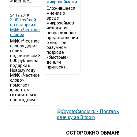
«Честное...
микрозаймами
Сложившееся
мнение о
24.12.2018
вреде
3 000 рублей
микрозаймов
на подарки в
исходит из
МФК «Честное
неправильного
слово»
представления
МФК «Честное
о них. При
слово» дарит
разумном
своим
подходе
подписчикам 3
«быстрые»
000 рублей на
деньги
подарки к
приносят...
Новому году
МФК «Честное
слово»
помогает
клиентам
готовиться к
новогодним...
ОСТОРОЖНО ОБМАН!