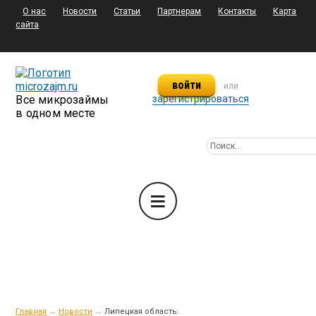
О нас
Новости
Статьи
Партнерам
Контакты
Карта
сайта
войти
или
Все микрозаймы
зарегистрироваться
в одном месте
Главная
→
Новости
→
Липецкая область: