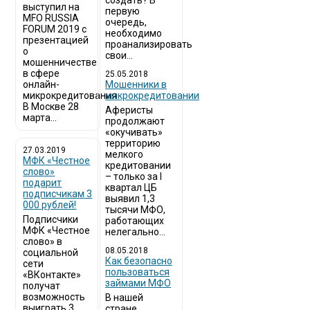
создать? В
выступил на
первую
MFO RUSSIA
очередь,
FORUM 2019 с
необходимо
презентацией
проанализировать
о
свои...
мошенничестве
в сфере
25.05.2018
онлайн-
Мошенники в
микрокредитования
микрокредитовании
В Москве 28
Аферисты
марта...
продолжают
«окучивать»
территорию
27.03.2019
мелкого
МФК «Честное
кредитовании
слово»
– только за I
подарит
квартал ЦБ
подписчикам 3
выявил 1,3
000 рублей!
тысячи МФО,
Подписчики
работающих
МФК «Честное
нелегально...
слово» в
08.05.2018
социальной
Как безопасно
сети
пользоваться
«ВКонтакте»
займами МФО
получат
возможность
В нашей
выиграть 3
стране