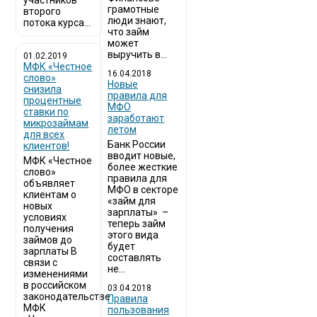
участников
грамотные
второго
люди знают,
потока курса...
что займ
может
выручить в...
01.02.2019
МФК «Честное
16.04.2018
слово»
Новые
снизила
правила для
процентные
МФО
ставки по
заработают
микрозаймам
летом
для всех
Банк России
клиентов!
вводит новые,
МФК «Честное
более жесткие
слово»
правила для
объявляет
МФО в секторе
клиентам о
«займ для
новых
зарплаты» –
условиях
теперь займ
получения
этого вида
займов до
будет
зарплаты В
составлять
связи с
не...
изменениями
в российском
03.04.2018
законодательстве
​Правила
МФК
пользования