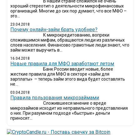
В нашей стране сложился не очень
хороший стереотип о деятельности микрофинансовых
организаций. Многие до сих пор думают, что все МФО –
это...
23.04.2018
Почему онлайн-займ брать удобнее?
К микрокредитованию, вопреки
сложившимся мифам, обращаются люди из различных
слоев населения. Финансово грамотные люди знают, что
займ может выручить в...
16.04.2018
Новые правила для МФО заработают летом
Банк России вводит новые, более
жесткие правила для МФО в секторе «займ для
зарплаты» – теперь займ этого вида будет составлять
не...
03.04.2018
​Правила пользования микрозаймами
Сложившееся мнение о вреде
микрозаймов исходит из неправильного представления
о них. При разумном подходе «быстрые» деньги
приносят...