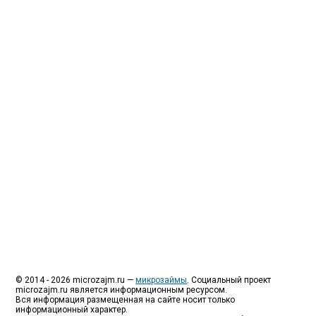
Люди все чаще начинают обращаться за услугами в
МФО - Микрофинансовые организации, которые
специализируются на выдаче микрокредитов или
как их еще называют микрозаймы.
Так как наблюдается тенденция роста подобных
обращений, то МФО становится все больше с
каждым днем, как говорится, спрос рождает
предложение. Наш сайт создан для помощи
заемщику в выборе честной МФО.
Мы надеемся, что наш непредвзятый онлайн
рейтинг МФО поможет оградить заемщика от
мошенников, скрытых комиссий и просто нечестных
микрофинансовых организаций.
Сайт microzajm.ru является независимым онлайн
рейтингом МФО вместе с новостями из мира
микрокредитования, а также с полезной и довольно
интересной информацией для заемщика.
© 2014 - 2026 microzajm.ru —
микрозаймы
. Социальный проект
microzajm.ru является информационным ресурсом.
Вся информация размещенная на сайте носит только
информационный характер.