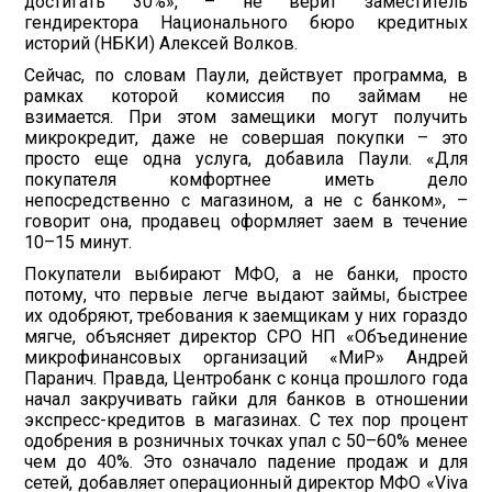
достигать 30%», – не верит заместитель
гендиректора Национального бюро кредитных
историй (НБКИ) Алексей Волков.
Сейчас, по словам Паули, действует программа, в
рамках которой комиссия по займам не
взимается. При этом замещики могут получить
микрокредит, даже не совершая покупки – это
просто еще одна услуга, добавила Паули. «Для
покупателя комфортнее иметь дело
непосредственно с магазином, а не с банком», –
говорит она, продавец оформляет заем в течение
10–15 минут.
Покупатели выбирают МФО, а не банки, просто
потому, что первые легче выдают займы, быстрее
их одобряют, требования к заемщикам у них гораздо
мягче, объясняет директор СРО НП «Объединение
микрофинансовых организаций «МиР» Андрей
Паранич. Правда, Центробанк с конца прошлого года
начал закручивать гайки для банков в отношении
экспресс-кредитов в магазинах. С тех пор процент
одобрения в розничных точках упал с 50–60% менее
чем до 40%. Это означало падение продаж и для
сетей, добавляет операционный директор МФО «Viva