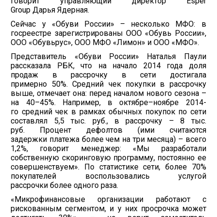
говорит управляющий директор Esper
Group Дарья Ядерная.
Сейчас у «Обуви России» – несколько МФО: в
госреестре зарегистрированы ООО «Обувь России»,
ООО «Обувьрус», ООО МФО «Лимон» и ООО «МФО».
Представитель «Обуви России» Наталья Паули
рассказала РБК, что на начало 2014 года доля
продаж в рассрочку в сети достигала
примерно 50%. Средний чек покупки в рассрочку
выше, отмечает она: перед началом нового сезона –
на 40–45%. Например, в октябре–ноябре 2014-
го средний чек в рамках обычных покупок по сети
составлял 5,5 тыс. руб., в рассрочку – 8 тыс.
руб. Процент дефолтов (ими считаются
задержки платежа более чем на три месяца) – всего
1,2%, говорит менеджер: «Мы разработали
собственную скоринговую программу, постоянно ее
совершенствуем». По статистике сети, более 70%
покупателей воспользовались услугой
рассрочки более одного раза.
«Микрофинансовые организации работают с
рискованным сегментом, и у них просрочка может