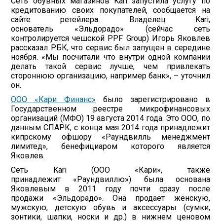
Сеть обувных магазинов Kari запустила услугу по
кредитованию своих покупателей, сообщается на
сайте ретейлера. Владелец Kari,
основатель «Эльдорадо» (сейчас сеть
контролируется чешской PPF Group) Игорь Яковлев
рассказал РБК, что сервис был запущен в середине
ноября. «Мы посчитали что внутри одной компании
делать такой сервис лучше, чем привлекать
стороннюю организацию, например банк», – уточнил
он.
OOO «Кари Финанс»
было зарегистрировано в
Государственном реестре микрофинансовых
организаций (МФО) 19 августа 2014 года. Это ООО, по
данным СПАРК, с конца мая 2014 года принадлежит
кипрскому офшору «Раундвилль менеджмент
лимитед», бенефициаром которого является
Яковлев.
Сеть Kari (ООО «Кари», также
принадлежит «Раундвиллю») была основана
Яковлевым в 2011 году почти сразу после
продажи «Эльдорадо». Она продает женскую,
мужскую, детскую обувь и аксессуары (сумки,
зонтики, шапки, носки и др.) в нижнем ценовом