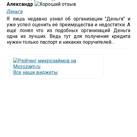
Александр
Деньга
Я лишь недавно узнал об организации "Деньга" и
уже успел оценить её преимущества и недостатки. А
ещё понял что из подобных организаций Деньга
одна из лучших. Ведь тут для получения кредита
нужен только паспорт и никаких поручителей....
Все наши виджеты
Люди все чаще начинают обращаться за услугами в
МФО - Микрофинансовые организации, которые
специализируются на выдаче микрокредитов или
как их еще называют микрозаймы.
Так как наблюдается тенденция роста подобных