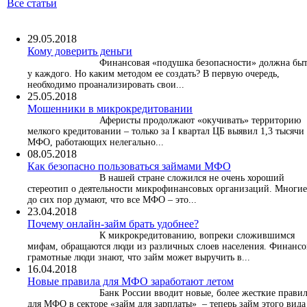
Все статьи
29.05.2018
Кому доверить деньги
Финансовая «подушка безопасности» должна бы
у каждого. Но каким методом ее создать? В первую очередь,
необходимо проанализировать свои...
25.05.2018
Мошенники в микрокредитовании
Аферисты продолжают «окучивать» территорию
мелкого кредитовании – только за I квартал ЦБ выявил 1,3 тысячи
МФО, работающих нелегально...
08.05.2018
Как безопасно пользоваться займами МФО
В нашей стране сложился не очень хороший
стереотип о деятельности микрофинансовых организаций. Многие
до сих пор думают, что все МФО – это...
23.04.2018
Почему онлайн-займ брать удобнее?
К микрокредитованию, вопреки сложившимся
мифам, обращаются люди из различных слоев населения. Финансо
грамотные люди знают, что займ может выручить в...
16.04.2018
Новые правила для МФО заработают летом
Банк России вводит новые, более жесткие прави
для МФО в секторе «займ для зарплаты» – теперь займ этого вида