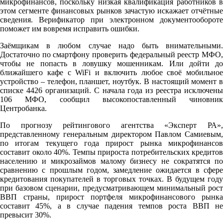
микрофинансов, поскольку низкая квалификация работников в
этом сегменте финансовых рынков зачастую искажает отчётные
сведения. Верификатор при электронном документообороте
поможет им вовремя исправить ошибки.
Заёмщикам в любом случае надо быть внимательными.
Достаточно по смартфону проверить федеральный реестр МФО,
чтобы не попасть в ловушку мошенникам. Или дойти до
ближайшего кафе с WiFi и включить любое своё мобильное
устройство – телефон, планшет, ноутбук. В настоящий момент в
списке 4426 организаций. С начала года из реестра исключены
106 МФО, сообщил высокопоставленный чиновник
Центробанка.
По прогнозу рейтингового агентства «Эксперт РА»,
представленному генеральным директором Павлом Самиевым,
по итогам текущего года прирост рынка микрофинансов
составит около 40%. Темпы прироста потребительских кредитов
населению и микрозаймов малому бизнесу не сократятся по
сравнению с прошлым годом, замедление ожидается в сфере
кредитования покупателей в торговых точках. В будущем году
при базовом сценарии, предусматривающем минимальный рост
ВВП страны, прирост портфеля микрофинансового рынка
составит 45%, а в случае падения темпов роста ВВП не
превысит 30%.