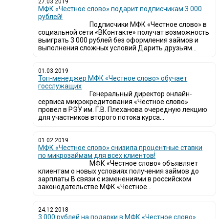
27.03.2019
МФК «Честное слово» подарит подписчикам 3 000
рублей!
Подписчики МФК «Честное слово» в
социальной сети «ВКонтакте» получат возможность
выиграть 3 000 рублей без оформления займов и
выполнения сложных условий Дарить друзьям...
01.03.2019
Топ-менеджер МФК «Честное слово» обучает
госслужащих
Генеральный директор онлайн-
сервиса микрокредитования «Честное слово»
провел в РЭУ им. Г.В. Плеханова очередную лекцию
для участников второго потока курса...
01.02.2019
МФК «Честное слово» снизила процентные ставки
по микрозаймам для всех клиентов!
МФК «Честное слово» объявляет
клиентам о новых условиях получения займов до
зарплаты В связи с изменениями в российском
законодательстве МФК «Честное...
24.12.2018
3 000 рублей на подарки в МФК «Честное слово»