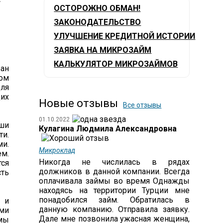
4
ОСТОРОЖНО ОБМАН!
ЗАКОНОДАТЕЛЬСТВО
УЛУЧШЕНИЕ КРЕДИТНОЙ ИСТОРИИ
ЗАЯВКА НА МИКРОЗАЙМ
КАЛЬКУЛЯТОР МИКРОЗАЙМОВ
ран
вом
для
их
Новые отзывы
Все отзывы
01.10.2022
аши
Кулагина Людмила Александровна
ти.
ми.
Микроклад
ем.
Никогда не числилась в рядах
тся
должников в данной компании. Всегда
сть
оплачивала займы во время Однажды
находясь на территории Турции мне
понадобился займ. Обратилась в
я и
данную компанию. Отправила заявку.
ми
Дале мне позвонила ужасная женщина,
мы