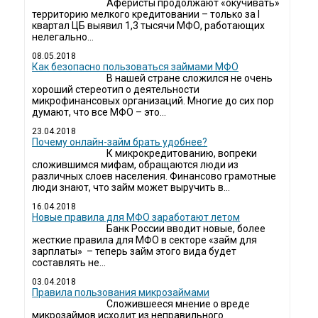
Аферисты продолжают «окучивать»
территорию мелкого кредитовании – только за I
квартал ЦБ выявил 1,3 тысячи МФО, работающих
нелегально...
08.05.2018
Как безопасно пользоваться займами МФО
В нашей стране сложился не очень
хороший стереотип о деятельности
микрофинансовых организаций. Многие до сих пор
думают, что все МФО – это...
23.04.2018
Почему онлайн-займ брать удобнее?
К микрокредитованию, вопреки
сложившимся мифам, обращаются люди из
различных слоев населения. Финансово грамотные
люди знают, что займ может выручить в...
16.04.2018
Новые правила для МФО заработают летом
Банк России вводит новые, более
жесткие правила для МФО в секторе «займ для
зарплаты» – теперь займ этого вида будет
составлять не...
03.04.2018
​Правила пользования микрозаймами
Сложившееся мнение о вреде
микрозаймов исходит из неправильного