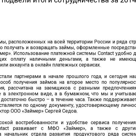
 подвели итоги сотрудничества за 201
мы, расположенных на всей территории России и ряда ст
о получать и возвращать займы, оформленные посредст
мер». Использование платежной системы Contact удобно 
щих оплату наличными деньгами, а также не имеющ
 или аккаунта в онлайн платежных сервисах.
стали партнерами в начале прошлого года, и сегодня н
особ получения займов на второе место по популярнос
ия, рассчитана на заемщиков с разными предпочтения
 в электронном виде, а в бумажном, что мы и учитыва
 достаточно быстро – в течение часа. Также поддерживае
ствляется по одному документу, удостоверяющему лично
ктор ООО «Займер» Сергей Седов.
сокой востребованности и удобстве сервиса получени
ntact развивает с МФО «Займер», а также с други
 начальник отдела развития продуктового ряда систе