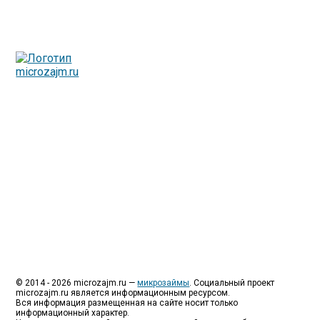
Люди все чаще начинают обращаться за услугами в
МФО - Микрофинансовые организации, которые
специализируются на выдаче микрокредитов или как
их еще называют микрозаймы.
Так как наблюдается тенденция роста подобных
обращений, то МФО становится все больше с
каждым днем, как говорится, спрос рождает
предложение. Наш сайт создан для помощи
заемщику в выборе честной МФО.
Мы надеемся, что наш непредвзятый онлайн рейтинг
МФО поможет оградить заемщика от мошенников,
скрытых комиссий и просто нечестных
микрофинансовых организаций.
Сайт microzajm.ru является независимым онлайн
рейтингом МФО вместе с новостями из мира
микрокредитования, а также с полезной и довольно
интересной информацией для заемщика.
© 2014 - 2026 microzajm.ru —
микрозаймы
. Социальный проект
microzajm.ru является информационным ресурсом.
Вся информация размещенная на сайте носит только
информационный характер.