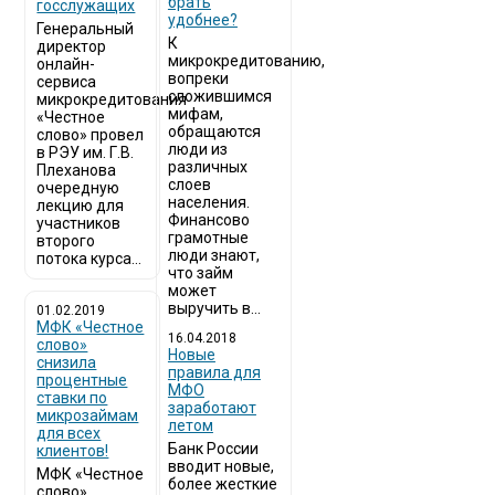
брать
госслужащих
удобнее?
Генеральный
К
директор
микрокредитованию,
онлайн-
вопреки
сервиса
сложившимся
микрокредитования
мифам,
«Честное
обращаются
слово» провел
люди из
в РЭУ им. Г.В.
различных
Плеханова
слоев
очередную
населения.
лекцию для
Финансово
участников
грамотные
второго
люди знают,
потока курса...
что займ
может
выручить в...
01.02.2019
МФК «Честное
16.04.2018
слово»
Новые
снизила
правила для
процентные
МФО
ставки по
заработают
микрозаймам
летом
для всех
Банк России
клиентов!
вводит новые,
МФК «Честное
более жесткие
слово»