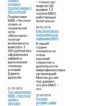
слово»
– только за I
подарит
квартал ЦБ
подписчикам 3
выявил 1,3
000 рублей!
тысячи МФО,
Подписчики
работающих
МФК «Честное
нелегально...
слово» в
08.05.2018
социальной
Как безопасно
сети
пользоваться
«ВКонтакте»
займами МФО
получат
возможность
В нашей
выиграть 3
стране
000 рублей без
сложился не
оформления
очень
займов и
хороший
выполнения
стереотип о
сложных
деятельности
условий
микрофинансовых
Дарить
организаций.
друзьям...
Многие до сих
пор думают,
что все МФО –
01.03.2019
это...
Топ-менеджер
23.04.2018
МФК «Честное
Почему
слово»
онлайн-займ
обучает