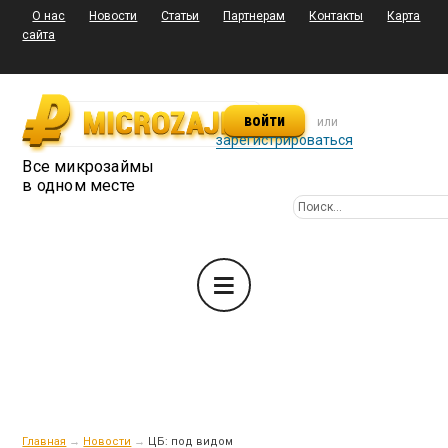
О нас
Новости
Статьи
Партнерам
Контакты
Карта
сайта
войти
или
зарегистрироваться
Все микрозаймы
в одном месте
Главная
→
Новости
→
ЦБ: под видом