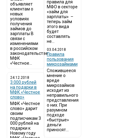
правила для
объявляет
МФО в секторе
клиентам о
«займ для
новых
зарплаты» –
условиях
теперь займ
получения
этого вида
займов до
будет
зарплаты В
составлять
связи с
не...
изменениями
в российском
03.04.2018
законодательстве
​Правила
МФК
пользования
«Честное...
микрозаймами
Сложившееся
мнение о
24.12.2018
вреде
3 000 рублей
микрозаймов
на подарки в
исходит из
МФК «Честное
неправильного
слово»
представления
МФК «Честное
о них. При
слово» дарит
разумном
своим
подходе
подписчикам 3
«быстрые»
000 рублей на
деньги
подарки к
приносят...
Новому году