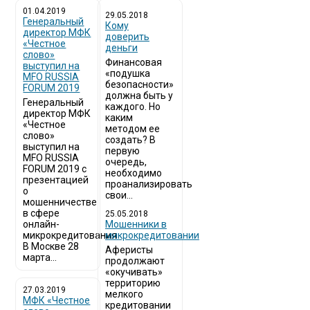
01.04.2019
29.05.2018
Генеральный
Кому
директор МФК
доверить
«Честное
деньги
слово»
Финансовая
выступил на
«подушка
MFO RUSSIA
безопасности»
FORUM 2019
должна быть у
Генеральный
каждого. Но
директор МФК
каким
«Честное
методом ее
слово»
создать? В
выступил на
первую
MFO RUSSIA
очередь,
FORUM 2019 с
необходимо
презентацией
проанализировать
о
свои...
мошенничестве
в сфере
25.05.2018
онлайн-
Мошенники в
микрокредитования
микрокредитовании
В Москве 28
Аферисты
марта...
продолжают
«окучивать»
территорию
27.03.2019
мелкого
МФК «Честное
кредитовании