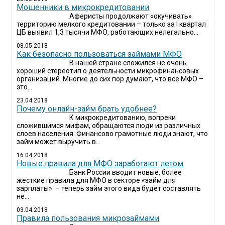
Мошенники в микрокредитовании
Аферисты продолжают «окучивать»
территорию мелкого кредитовании – только за I квартал
ЦБ выявил 1,3 тысячи МФО, работающих нелегально...
08.05.2018
Как безопасно пользоваться займами МФО
В нашей стране сложился не очень
хороший стереотип о деятельности микрофинансовых
организаций. Многие до сих пор думают, что все МФО –
это...
23.04.2018
Почему онлайн-займ брать удобнее?
К микрокредитованию, вопреки
сложившимся мифам, обращаются люди из различных
слоев населения. Финансово грамотные люди знают, что
займ может выручить в...
16.04.2018
Новые правила для МФО заработают летом
Банк России вводит новые, более
жесткие правила для МФО в секторе «займ для
зарплаты» – теперь займ этого вида будет составлять
не...
03.04.2018
​Правила пользования микрозаймами