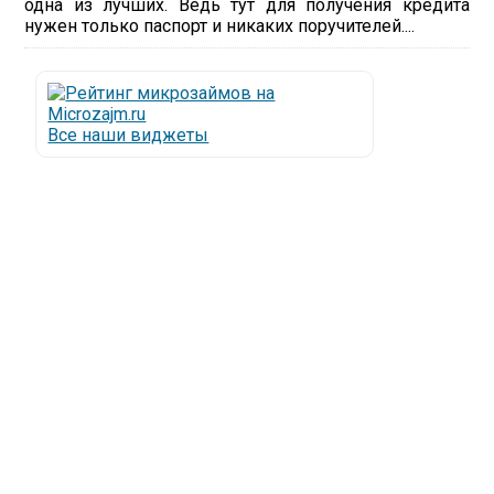
одна из лучших. Ведь тут для получения кредита
нужен только паспорт и никаких поручителей....
Все наши виджеты
Люди все чаще начинают обращаться за услугами в
МФО - Микрофинансовые организации, которые
специализируются на выдаче микрокредитов или
как их еще называют микрозаймы.
Так как наблюдается тенденция роста подобных
обращений, то МФО становится все больше с
каждым днем, как говорится, спрос рождает
предложение. Наш сайт создан для помощи
заемщику в выборе честной МФО.
Мы надеемся, что наш непредвзятый онлайн
рейтинг МФО поможет оградить заемщика от