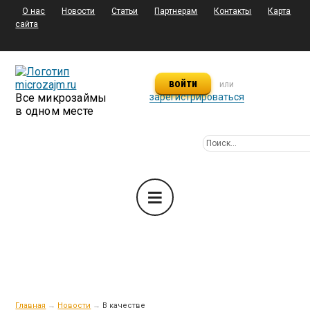
О нас
Новости
Статьи
Партнерам
Контакты
Карта
сайта
войти
или
Все микрозаймы
зарегистрироваться
в одном месте
Главная
→
Новости
→
В качестве