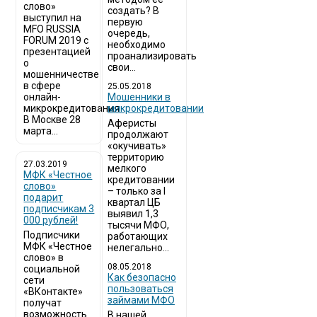
слово»
создать? В
выступил на
первую
MFO RUSSIA
очередь,
FORUM 2019 с
необходимо
презентацией
проанализировать
о
свои...
мошенничестве
в сфере
25.05.2018
онлайн-
Мошенники в
микрокредитования
микрокредитовании
В Москве 28
Аферисты
марта...
продолжают
«окучивать»
территорию
27.03.2019
мелкого
МФК «Честное
кредитовании
слово»
– только за I
подарит
квартал ЦБ
подписчикам 3
выявил 1,3
000 рублей!
тысячи МФО,
Подписчики
работающих
МФК «Честное
нелегально...
слово» в
08.05.2018
социальной
Как безопасно
сети
пользоваться
«ВКонтакте»
займами МФО
получат
возможность
В нашей