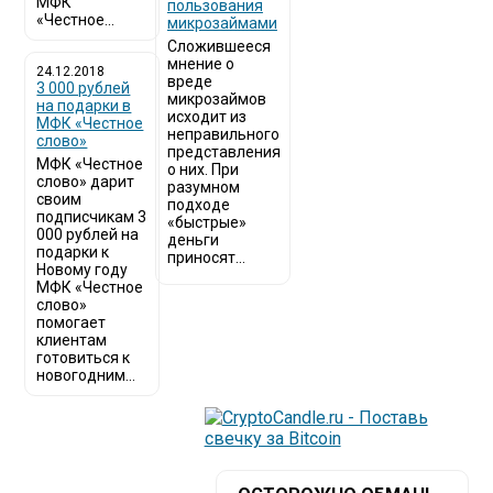
МФК
пользования
«Честное...
микрозаймами
Сложившееся
мнение о
24.12.2018
вреде
3 000 рублей
микрозаймов
на подарки в
исходит из
МФК «Честное
неправильного
слово»
представления
МФК «Честное
о них. При
слово» дарит
разумном
своим
подходе
подписчикам 3
«быстрые»
000 рублей на
деньги
подарки к
приносят...
Новому году
МФК «Честное
слово»
помогает
клиентам
готовиться к
новогодним...