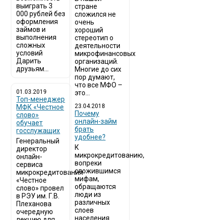
выиграть 3
стране
000 рублей без
сложился не
оформления
очень
займов и
хороший
выполнения
стереотип о
сложных
деятельности
условий
микрофинансовых
Дарить
организаций.
друзьям...
Многие до сих
пор думают,
что все МФО –
01.03.2019
это...
Топ-менеджер
23.04.2018
МФК «Честное
Почему
слово»
онлайн-займ
обучает
брать
госслужащих
удобнее?
Генеральный
К
директор
микрокредитованию,
онлайн-
вопреки
сервиса
сложившимся
микрокредитования
мифам,
«Честное
обращаются
слово» провел
люди из
в РЭУ им. Г.В.
различных
Плеханова
слоев
очередную
населения.
лекцию для