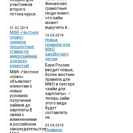
Финансово
участников
грамотные
второго
люди знают,
потока курса...
что займ
может
выручить в...
01.02.2019
МФК «Честное
16.04.2018
слово»
Новые
снизила
правила для
процентные
МФО
ставки по
заработают
микрозаймам
летом
для всех
Банк России
клиентов!
вводит новые,
МФК «Честное
более жесткие
слово»
правила для
объявляет
МФО в секторе
клиентам о
«займ для
новых
зарплаты» –
условиях
теперь займ
получения
этого вида
займов до
будет
зарплаты В
составлять
связи с
не...
изменениями
в российском
03.04.2018
законодательстве
​Правила