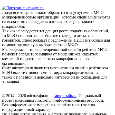
Люди все чаще начинают обращаться за услугами в МФО -
Микрофинансовые организации, которые специализируются
на выдаче микрокредитов или как их еще называют
микрозаймы.
Так как наблюдается тенденция роста подобных обращений,
то МФО становится все больше с каждым днем, как
говорится, спрос рождает предложение. Наш сайт создан для
помощи заемщику в выборе честной МФО.
Мы надеемся, что наш непредвзятый онлайн рейтинг МФО
поможет оградить заемщика от мошенников, скрытых
комиссий и просто нечестных микрофинансовых
организаций.
Сайт microzajm.ru является независимым онлайн рейтингом
МФО вместе с новостями из мира микрокредитования, а
также с полезной и довольно интересной информацией для
заемщика.
© 2014 - 2026 microzajm.ru —
микрозаймы
. Социальный
проект microzajm.ru является информационным ресурсом.
Вся информация размещенная на сайте носит только
информационный характер.
Ни администрация сайта, ни хостинг провайдер, ни любые