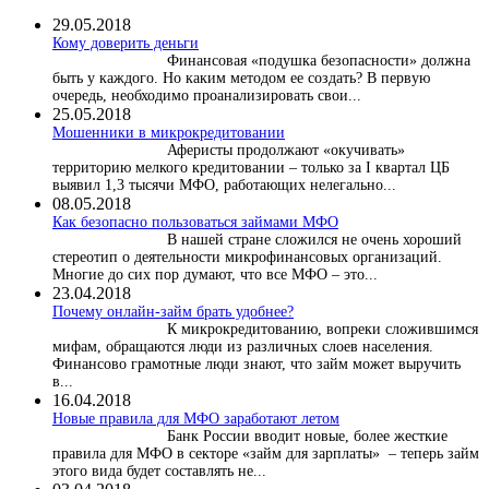
29.05.2018
Кому доверить деньги
Финансовая «подушка безопасности» должна
быть у каждого. Но каким методом ее создать? В первую
очередь, необходимо проанализировать свои...
25.05.2018
Мошенники в микрокредитовании
Аферисты продолжают «окучивать»
территорию мелкого кредитовании – только за I квартал ЦБ
выявил 1,3 тысячи МФО, работающих нелегально...
08.05.2018
Как безопасно пользоваться займами МФО
В нашей стране сложился не очень хороший
стереотип о деятельности микрофинансовых организаций.
Многие до сих пор думают, что все МФО – это...
23.04.2018
Почему онлайн-займ брать удобнее?
К микрокредитованию, вопреки сложившимся
мифам, обращаются люди из различных слоев населения.
Финансово грамотные люди знают, что займ может выручить
в...
16.04.2018
Новые правила для МФО заработают летом
Банк России вводит новые, более жесткие
правила для МФО в секторе «займ для зарплаты» – теперь займ
этого вида будет составлять не...