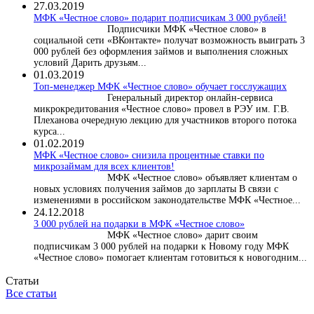
27.03.2019
МФК «Честное слово» подарит подписчикам 3 000 рублей!
Подписчики МФК «Честное слово» в
социальной сети «ВКонтакте» получат возможность выиграть 3
000 рублей без оформления займов и выполнения сложных
условий Дарить друзьям...
01.03.2019
Топ-менеджер МФК «Честное слово» обучает госслужащих
Генеральный директор онлайн-сервиса
микрокредитования «Честное слово» провел в РЭУ им. Г.В.
Плеханова очередную лекцию для участников второго потока
курса...
01.02.2019
МФК «Честное слово» снизила процентные ставки по
микрозаймам для всех клиентов!
МФК «Честное слово» объявляет клиентам о
новых условиях получения займов до зарплаты В связи с
изменениями в российском законодательстве МФК «Честное...
24.12.2018
3 000 рублей на подарки в МФК «Честное слово»
МФК «Честное слово» дарит своим
подписчикам 3 000 рублей на подарки к Новому году МФК
«Честное слово» помогает клиентам готовиться к новогодним...
Статьи
Все статьи