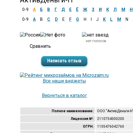
АктивДеньги-Н
0-9
А
Б
В
Г
Д
Е
Ё
Ж
З
И
К
Л
М
Н
0-9
A
B
C
D
E
F
G
H
I
J
K
L
M
N
нет голосов
Написать отзыв
Все наши виджеты
Вернуться в каталог
Полное наименование:
ООО "АктивДеньги-Н
Лицензия №:
2110754000200
ОГРН:
1105476042760