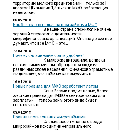
территорию мелкого кредитовании – только за I
квартал ЦБ выявил 1,3 тысячи МФО, работающих
нелегально...
08.05.2018
Как безопасно пользоваться займами МФО
В нашей стране сложился не очень
хороший стереотип о деятельности
микрофинансовых организаций. Многие до сих пор
думают, что все МФО – это...
23.04.2018
Почему онлайн-займ брать удобнее?
К микрокредитованию, вопреки
сложившимся мифам, обращаются люди из
различных слоев населения. Финансово грамотные
люди знают, что займ может выручить в...
16.04.2018
Новые правила для МФО заработают летом
Банк России вводит новые, более
жесткие правила для МФО в секторе «займ для
зарплаты» – теперь займ этого вида будет
составлять не...
03.04.2018
​Правила пользования микрозаймами
Сложившееся мнение о вреде
микрозаймов исходит из неправильного