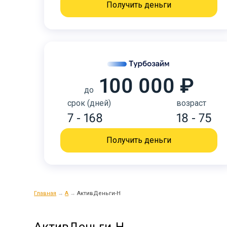
Получить деньги
100 000 ₽
до
срок (дней)
возраст
7 - 168
18 - 75
Получить деньги
Главная
→
А
→
АктивДеньги-Н