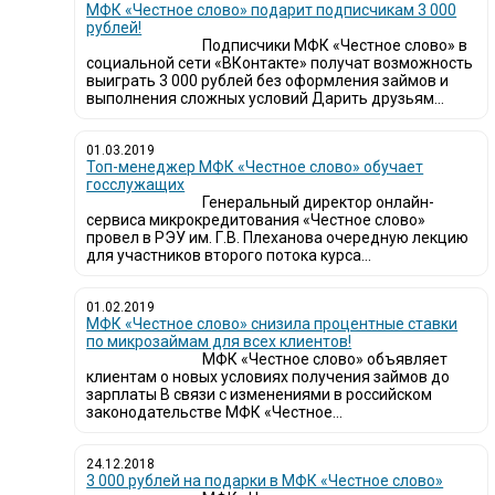
МФК «Честное слово» подарит подписчикам 3 000
рублей!
Подписчики МФК «Честное слово» в
социальной сети «ВКонтакте» получат возможность
выиграть 3 000 рублей без оформления займов и
выполнения сложных условий Дарить друзьям...
01.03.2019
Топ-менеджер МФК «Честное слово» обучает
госслужащих
Генеральный директор онлайн-
сервиса микрокредитования «Честное слово»
провел в РЭУ им. Г.В. Плеханова очередную лекцию
для участников второго потока курса...
01.02.2019
МФК «Честное слово» снизила процентные ставки
по микрозаймам для всех клиентов!
МФК «Честное слово» объявляет
клиентам о новых условиях получения займов до
зарплаты В связи с изменениями в российском
законодательстве МФК «Честное...
24.12.2018
3 000 рублей на подарки в МФК «Честное слово»