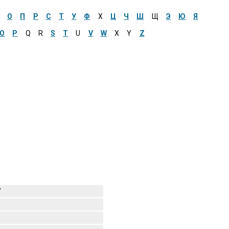
О
П
Р
С
Т
У
Ф
Х
Ц
Ч
Ш
Щ
Э
Ю
Я
O
P
Q
R
S
T
U
V
W
X
Y
Z
"