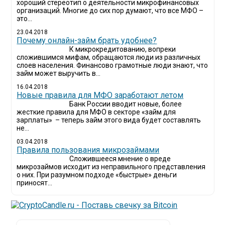
хороший стереотип о деятельности микрофинансовых
организаций. Многие до сих пор думают, что все МФО –
это...
23.04.2018
Почему онлайн-займ брать удобнее?
К микрокредитованию, вопреки
сложившимся мифам, обращаются люди из различных
слоев населения. Финансово грамотные люди знают, что
займ может выручить в...
16.04.2018
Новые правила для МФО заработают летом
Банк России вводит новые, более
жесткие правила для МФО в секторе «займ для
зарплаты» – теперь займ этого вида будет составлять
не...
03.04.2018
​Правила пользования микрозаймами
Сложившееся мнение о вреде
микрозаймов исходит из неправильного представления
о них. При разумном подходе «быстрые» деньги
приносят...