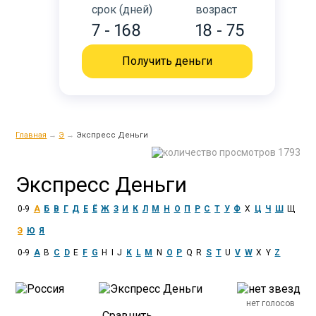
срок (дней)
возраст
7 - 168
18 - 75
Получить деньги
Главная
→
Э
→
Экспресс Деньги
1793
Экспресс Деньги
0-9
А
Б
В
Г
Д
Е
Ё
Ж
З
И
К
Л
М
Н
О
П
Р
С
Т
У
Ф
Х
Ц
Ч
Ш
Щ
Э
Ю
Я
0-9
A
B
C
D
E
F
G
H
I
J
K
L
M
N
O
P
Q
R
S
T
U
V
W
X
Y
Z
нет голосов