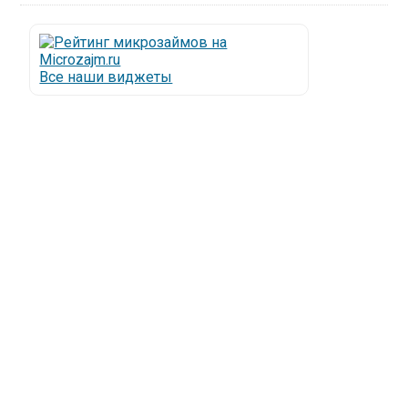
Все наши виджеты
Люди все чаще начинают обращаться за услугами в
МФО - Микрофинансовые организации, которые
специализируются на выдаче микрокредитов или
как их еще называют микрозаймы.
Так как наблюдается тенденция роста подобных
обращений, то МФО становится все больше с
каждым днем, как говорится, спрос рождает
предложение. Наш сайт создан для помощи
заемщику в выборе честной МФО.
Мы надеемся, что наш непредвзятый онлайн
рейтинг МФО поможет оградить заемщика от
мошенников, скрытых комиссий и просто нечестных
микрофинансовых организаций.