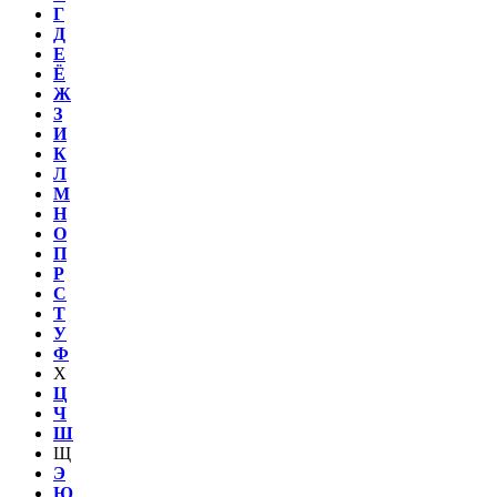
Г
Д
Е
Ё
Ж
З
И
К
Л
М
Н
О
П
Р
С
Т
У
Ф
Х
Ц
Ч
Ш
Щ
Э
Ю