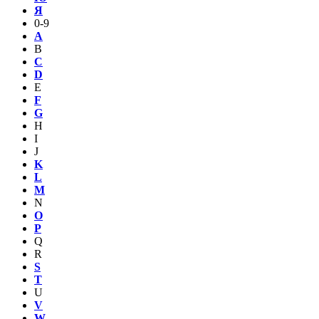
Я
0-9
A
B
C
D
E
F
G
H
I
J
K
L
M
N
O
P
Q
R
S
T
U
V
W