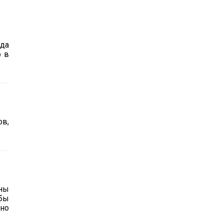
гда
о в
ов,
жны
жбы
ьно