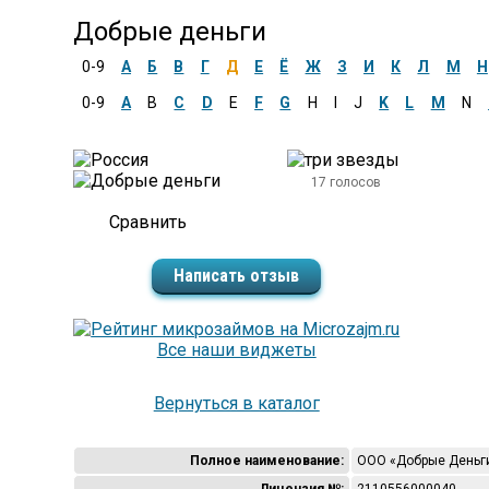
Добрые деньги
0-9
А
Б
В
Г
Д
Е
Ё
Ж
З
И
К
Л
М
Н
0-9
A
B
C
D
E
F
G
H
I
J
K
L
M
N
17 голосов
Написать отзыв
Все наши виджеты
Вернуться в каталог
Полное наименование:
ООО «Добрые Деньг