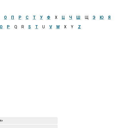
О
П
Р
С
Т
У
Ф
Х
Ц
Ч
Ш
Щ
Э
Ю
Я
O
P
Q
R
S
T
U
V
W
X
Y
Z
и»