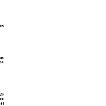
кие
ые
ая.
ыли
нно
дет