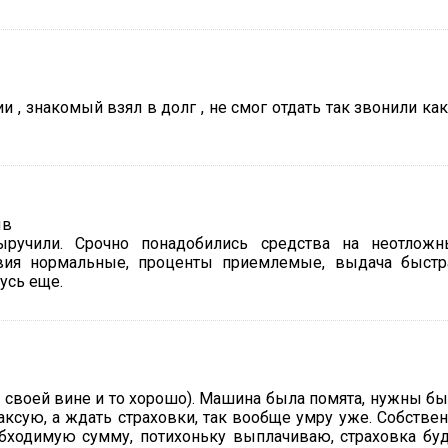
и , знакомый взял в долг , не смог отдать так звонили ка
ыручили. Срочно понадобились средства на неотложн
овия нормальные, проценты приемлемые, выдача быстр
усь еще.
о своей вине и то хорошо). Машина была помята, нужны б
таксую, а ждать страховки, так вообще умру уже. Собстве
бходимую сумму, потихоньку выплачиваю, страховка бу