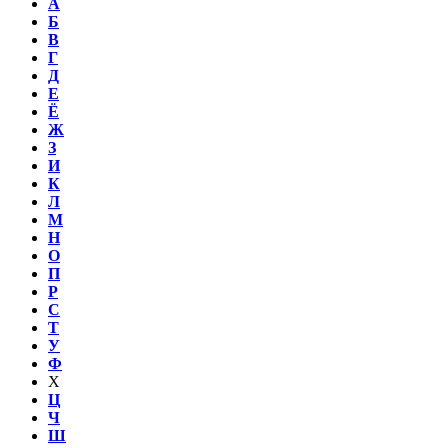
А
Б
В
Г
Д
Е
Ё
Ж
З
И
К
Л
М
Н
О
П
Р
С
Т
У
Ф
Х
Ц
Ч
Ш