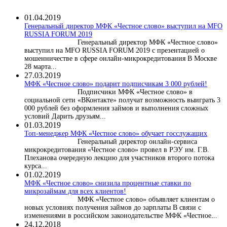
01.04.2019
Генеральный директор МФК «Честное слово» выступил на MFO
RUSSIA FORUM 2019
Генеральный директор МФК «Честное слово»
выступил на MFO RUSSIA FORUM 2019 с презентацией о
мошенничестве в сфере онлайн-микрокредитования В Москве
28 марта...
27.03.2019
МФК «Честное слово» подарит подписчикам 3 000 рублей!
Подписчики МФК «Честное слово» в
социальной сети «ВКонтакте» получат возможность выиграть 3
000 рублей без оформления займов и выполнения сложных
условий Дарить друзьям...
01.03.2019
Топ-менеджер МФК «Честное слово» обучает госслужащих
Генеральный директор онлайн-сервиса
микрокредитования «Честное слово» провел в РЭУ им. Г.В.
Плеханова очередную лекцию для участников второго потока
курса...
01.02.2019
МФК «Честное слово» снизила процентные ставки по
микрозаймам для всех клиентов!
МФК «Честное слово» объявляет клиентам о
новых условиях получения займов до зарплаты В связи с
изменениями в российском законодательстве МФК «Честное...
24.12.2018