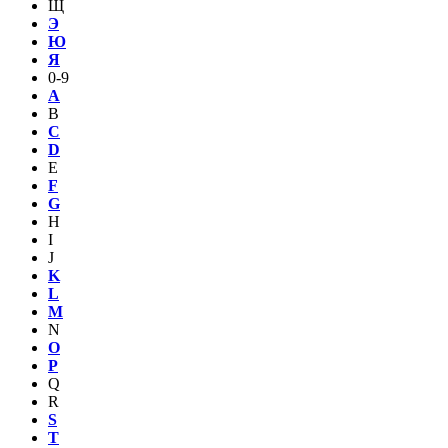
Щ
Э
Ю
Я
0-9
A
B
C
D
E
F
G
H
I
J
K
L
M
N
O
P
Q
R
S
T