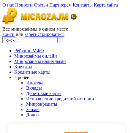
О нас
Новости
Статьи
Партнерам
Контакты
Карта сайта
Все микрозаймы в одном месте
войти
или
зарегистрироваться
Рейтинг МФО
Микрозаймы онлайн
Микрозаймы наличными
Кредиты
Кредитные карты
Прочее
Ипотека
Вклады
Дебетовые карты
Исправление кредитной истории
Микрокредиты
Займы
Долги