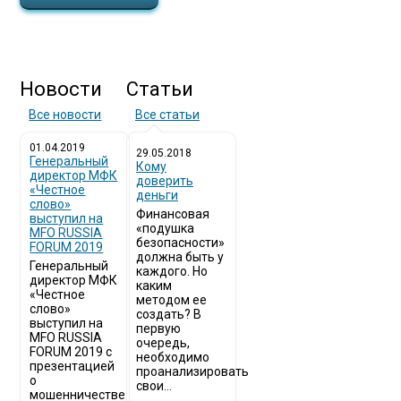
Новости
Статьи
Все новости
Все статьи
01.04.2019
29.05.2018
Генеральный
Кому
директор МФК
доверить
«Честное
деньги
слово»
Финансовая
выступил на
«подушка
MFO RUSSIA
безопасности»
FORUM 2019
должна быть у
Генеральный
каждого. Но
директор МФК
каким
«Честное
методом ее
слово»
создать? В
выступил на
первую
MFO RUSSIA
очередь,
FORUM 2019 с
необходимо
презентацией
проанализировать
о
свои...
мошенничестве