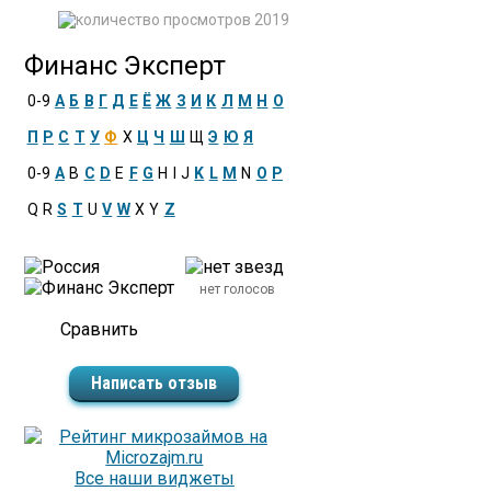
2019
Финанс Эксперт
0-9
А
Б
В
Г
Д
Е
Ё
Ж
З
И
К
Л
М
Н
О
П
Р
С
Т
У
Ф
Х
Ц
Ч
Ш
Щ
Э
Ю
Я
0-9
A
B
C
D
E
F
G
H
I
J
K
L
M
N
O
P
Q
R
S
T
U
V
W
X
Y
Z
нет голосов
Написать отзыв
Все наши виджеты