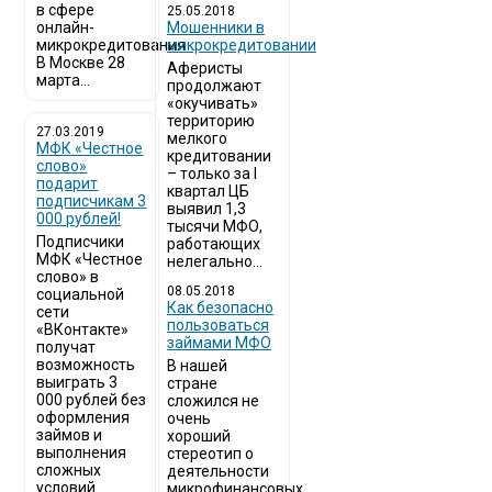
в сфере
25.05.2018
онлайн-
Мошенники в
микрокредитования
микрокредитовании
В Москве 28
Аферисты
марта...
продолжают
«окучивать»
территорию
27.03.2019
мелкого
МФК «Честное
кредитовании
слово»
– только за I
подарит
квартал ЦБ
подписчикам 3
выявил 1,3
000 рублей!
тысячи МФО,
Подписчики
работающих
МФК «Честное
нелегально...
слово» в
08.05.2018
социальной
Как безопасно
сети
пользоваться
«ВКонтакте»
займами МФО
получат
возможность
В нашей
выиграть 3
стране
000 рублей без
сложился не
оформления
очень
займов и
хороший
выполнения
стереотип о
сложных
деятельности
условий
микрофинансовых