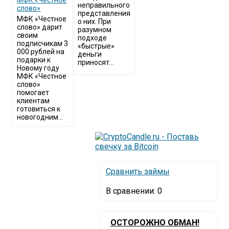
МФК «Честное
неправильного
слово»
представления
МФК «Честное
о них. При
слово» дарит
разумном
своим
подходе
подписчикам 3
«быстрые»
000 рублей на
деньги
подарки к
приносят...
Новому году
МФК «Честное
слово»
помогает
клиентам
готовиться к
новогодним...
Сравнить займы
В сравнении:
0
ОСТОРОЖНО ОБМАН!