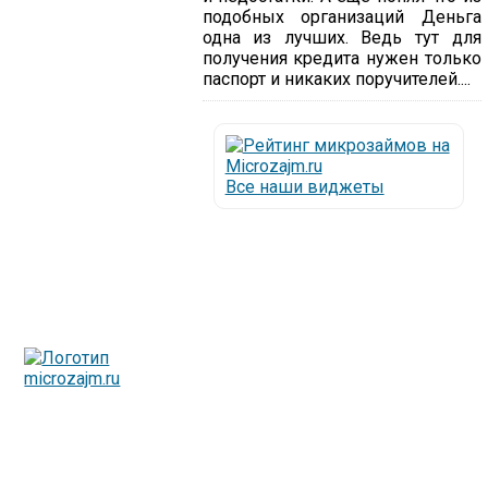
подобных организаций Деньга
одна из лучших. Ведь тут для
получения кредита нужен только
паспорт и никаких поручителей....
Все наши виджеты
Люди все чаще начинают обращаться за услугами в
МФО - Микрофинансовые организации, которые
специализируются на выдаче микрокредитов или как
их еще называют микрозаймы.
Так как наблюдается тенденция роста подобных
обращений, то МФО становится все больше с
каждым днем, как говорится, спрос рождает
предложение. Наш сайт создан для помощи
заемщику в выборе честной МФО.