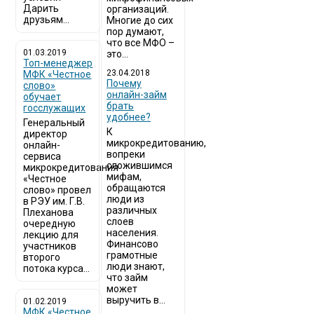
Дарить
организаций.
друзьям...
Многие до сих
пор думают,
что все МФО –
01.03.2019
это...
Топ-менеджер
23.04.2018
МФК «Честное
Почему
слово»
онлайн-займ
обучает
брать
госслужащих
удобнее?
Генеральный
К
директор
микрокредитованию,
онлайн-
вопреки
сервиса
сложившимся
микрокредитования
мифам,
«Честное
обращаются
слово» провел
люди из
в РЭУ им. Г.В.
различных
Плеханова
слоев
очередную
населения.
лекцию для
Финансово
участников
грамотные
второго
люди знают,
потока курса...
что займ
может
выручить в...
01.02.2019
МФК «Честное