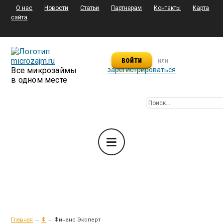
О нас
Новости
Статьи
Партнерам
Контакты
Карта
сайта
войти
или
Все микрозаймы
зарегистрироваться
в одном месте
Главная
→
Ф
→
Финанс Эксперт