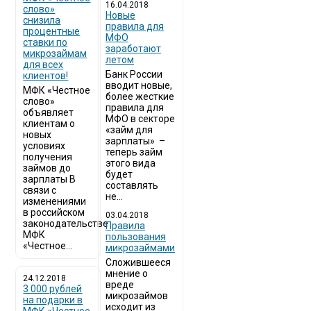
16.04.2018
слово»
Новые
снизила
правила для
процентные
МФО
ставки по
заработают
микрозаймам
летом
для всех
Банк России
клиентов!
вводит новые,
МФК «Честное
более жесткие
слово»
правила для
объявляет
МФО в секторе
клиентам о
«займ для
новых
зарплаты» –
условиях
теперь займ
получения
этого вида
займов до
будет
зарплаты В
составлять
связи с
не...
изменениями
в российском
03.04.2018
законодательстве
​Правила
МФК
пользования
«Честное...
микрозаймами
Сложившееся
мнение о
24.12.2018
вреде
3 000 рублей
микрозаймов
на подарки в
исходит из