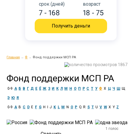
срок (дней)
возраст
7 - 168
18 - 75
Получить деньги
Главная
→
Ф
→
Фонд поддержки МСП РА
1867
Фонд поддержки МСП РА
0-9
А
Б
В
Г
Д
Е
Ё
Ж
З
И
К
Л
М
Н
О
П
Р
С
Т
У
Ф
Х
Ц
Ч
Ш
Щ
Э
Ю
Я
0-9
A
B
C
D
E
F
G
H
I
J
K
L
M
N
O
P
Q
R
S
T
U
V
W
X
Y
Z
1 голос