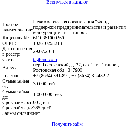
Вернуться в каталог
Некоммерческая организация "Фонд
Полное
поддержки предпринимательства и развития
наименование:
конкуренции" г. Таганрога
Лицензия №:
6110361000269
ОГРН:
1026102582131
Дата внесения
29.07.2011
в реестр:
Сайт:
tagfond.com
пер. Гоголевский, д. 27, оф. 1, г. Таганрог,
Адрес:
Ростовская обл., 347900
Телефон:
+7 (8634) 391-891, +7 (8634) 31-48-92
Сумма займа
30 000 руб.
от:
Сумма займа
1 000 000 руб.
до:
Срок займа от:
90 дней
Срок займа до:
365 дней
Займы онлайн:
нет
Получить займ