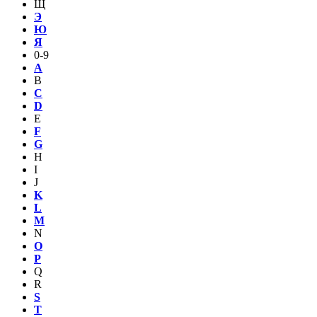
Щ
Э
Ю
Я
0-9
A
B
C
D
E
F
G
H
I
J
K
L
M
N
O
P
Q
R
S
T