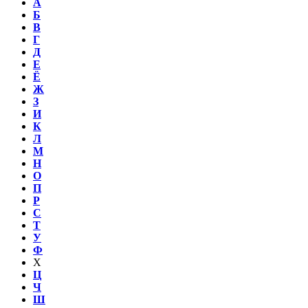
А
Б
В
Г
Д
Е
Ё
Ж
З
И
К
Л
М
Н
О
П
Р
С
Т
У
Ф
Х
Ц
Ч
Ш