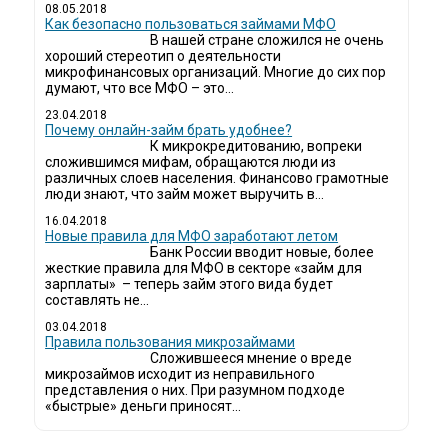
08.05.2018
Как безопасно пользоваться займами МФО
В нашей стране сложился не очень
хороший стереотип о деятельности
микрофинансовых организаций. Многие до сих пор
думают, что все МФО – это...
23.04.2018
Почему онлайн-займ брать удобнее?
К микрокредитованию, вопреки
сложившимся мифам, обращаются люди из
различных слоев населения. Финансово грамотные
люди знают, что займ может выручить в...
16.04.2018
Новые правила для МФО заработают летом
Банк России вводит новые, более
жесткие правила для МФО в секторе «займ для
зарплаты» – теперь займ этого вида будет
составлять не...
03.04.2018
​Правила пользования микрозаймами
Сложившееся мнение о вреде
микрозаймов исходит из неправильного
представления о них. При разумном подходе
«быстрые» деньги приносят...