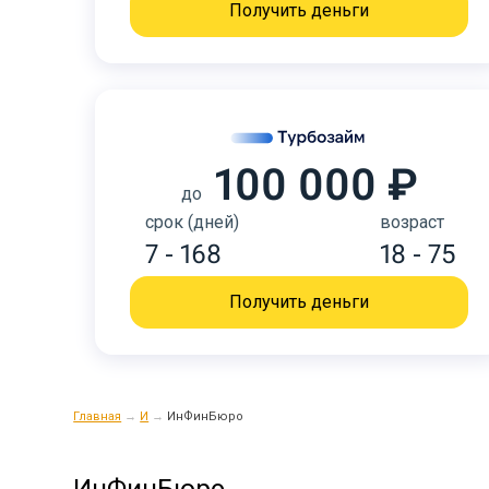
Получить деньги
100 000 ₽
до
срок (дней)
возраст
7 - 168
18 - 75
Получить деньги
Главная
→
И
→
ИнФинБюро