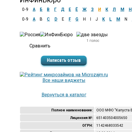
ИнФинБюро
0-9
А
Б
В
Г
Д
Е
Ё
Ж
З
И
К
Л
М
Н
0-9
A
B
C
D
E
F
G
H
I
J
K
L
M
N
1 голос
Написать отзыв
Все наши виджеты
Вернуться в каталог
Полное наименование:
ООО МФО "Капуста В
Лицензия №:
651403504005650
ОГРН:
1142468033542