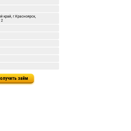
й край, г.Красноярск,
12
олучить займ