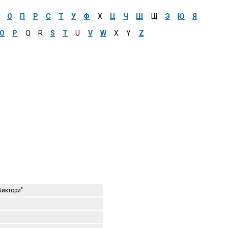
О
П
Р
С
Т
У
Ф
Х
Ц
Ч
Ш
Щ
Э
Ю
Я
O
P
Q
R
S
T
U
V
W
X
Y
Z
иктори"