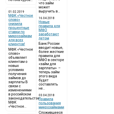
что займ
может
выручить в...
01.02.2019
МФК «Честное
16.04.2018
слово»
Новые
снизила
правила для
процентные
МФО
ставки по
заработают
микрозаймам
летом
для всех
Банк России
клиентов!
вводит новые,
МФК «Честное
более жесткие
слово»
правила для
объявляет
МФО в секторе
клиентам о
«займ для
новых
зарплаты» –
условиях
теперь займ
получения
этого вида
займов до
будет
зарплаты В
составлять
связи с
не...
изменениями
в российском
03.04.2018
законодательстве
​Правила
МФК
пользования
«Честное...
микрозаймами
Сложившееся