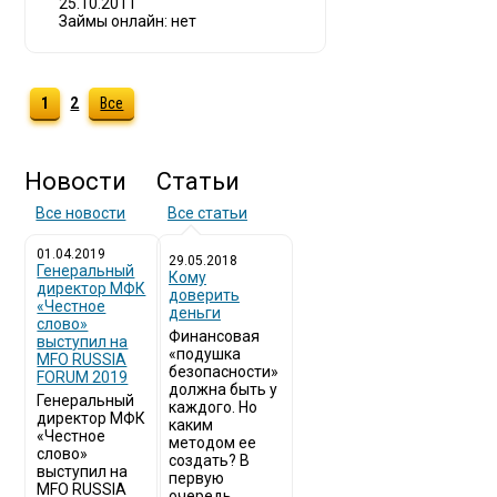
25.10.2011
Займы онлайн: нет
1
2
Все
Новости
Статьи
Все новости
Все статьи
01.04.2019
29.05.2018
Генеральный
Кому
директор МФК
доверить
«Честное
деньги
слово»
Финансовая
выступил на
«подушка
MFO RUSSIA
безопасности»
FORUM 2019
должна быть у
Генеральный
каждого. Но
директор МФК
каким
«Честное
методом ее
слово»
создать? В
выступил на
первую
MFO RUSSIA
очередь,