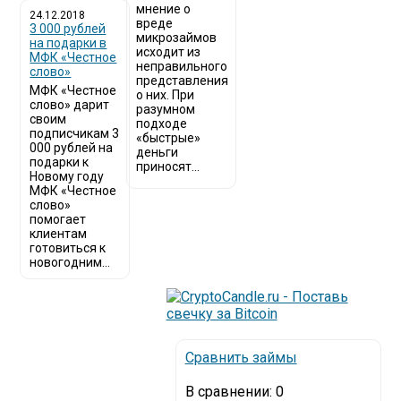
мнение о
24.12.2018
вреде
3 000 рублей
микрозаймов
на подарки в
исходит из
МФК «Честное
неправильного
слово»
представления
МФК «Честное
о них. При
слово» дарит
разумном
своим
подходе
подписчикам 3
«быстрые»
000 рублей на
деньги
подарки к
приносят...
Новому году
МФК «Честное
слово»
помогает
клиентам
готовиться к
новогодним...
Сравнить займы
В сравнении:
0