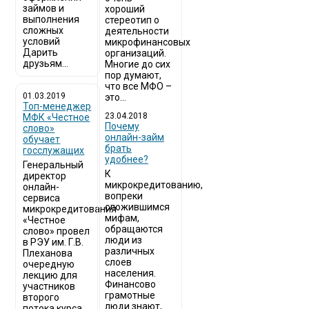
займов и
хороший
выполнения
стереотип о
сложных
деятельности
условий
микрофинансовых
Дарить
организаций.
друзьям...
Многие до сих
пор думают,
что все МФО –
01.03.2019
это...
Топ-менеджер
23.04.2018
МФК «Честное
Почему
слово»
онлайн-займ
обучает
брать
госслужащих
удобнее?
Генеральный
К
директор
микрокредитованию,
онлайн-
вопреки
сервиса
сложившимся
микрокредитования
мифам,
«Честное
обращаются
слово» провел
люди из
в РЭУ им. Г.В.
различных
Плеханова
слоев
очередную
населения.
лекцию для
Финансово
участников
грамотные
второго
люди знают,
потока курса...