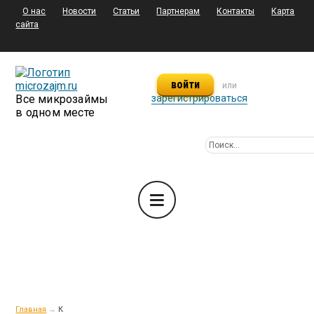
О нас
Новости
Статьи
Партнерам
Контакты
Карта
сайта
войти
или
Все микрозаймы
зарегистрироваться
в одном месте
Главная
→
К