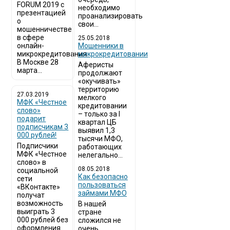
FORUM 2019 с
необходимо
презентацией
проанализировать
о
свои...
мошенничестве
в сфере
25.05.2018
онлайн-
Мошенники в
микрокредитования
микрокредитовании
В Москве 28
Аферисты
марта...
продолжают
«окучивать»
территорию
27.03.2019
мелкого
МФК «Честное
кредитовании
слово»
– только за I
подарит
квартал ЦБ
подписчикам 3
выявил 1,3
000 рублей!
тысячи МФО,
Подписчики
работающих
МФК «Честное
нелегально...
слово» в
08.05.2018
социальной
Как безопасно
сети
пользоваться
«ВКонтакте»
займами МФО
получат
возможность
В нашей
выиграть 3
стране
000 рублей без
сложился не
оформления
очень