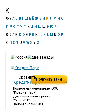
К
0-9
А
Б
В
Г
Д
Е
Ё
Ж
З
И
К
Л
М
Н
О
П
Р
С
Т
У
Ф
Х
Ц
Ч
Ш
Щ
Э
Ю
Я
0-9
A
B
C
D
E
F
G
H
I
J
K
L
M
N
O
P
Q
R
S
T
U
V
W
X
Y
Z
Получить займ
Кредит-Парк
Полное наименование: ООО
"Кредит-Парк"
Дата внесения в реестр:
25.09.2012
Займы онлайн: нет