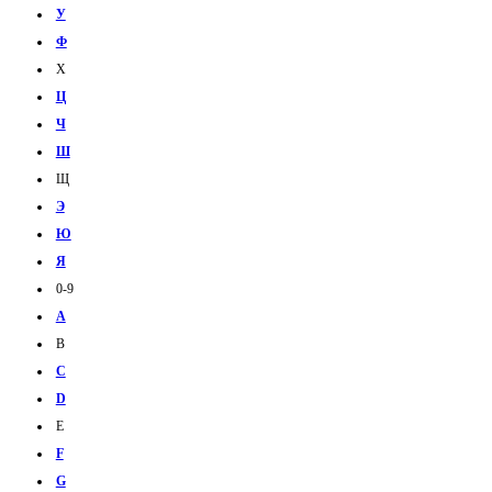
У
Ф
Х
Ц
Ч
Ш
Щ
Э
Ю
Я
0-9
A
B
C
D
E
F
G