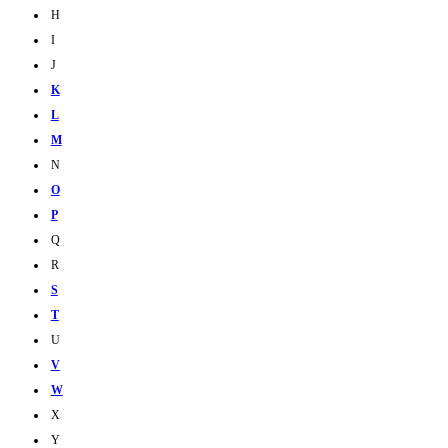
H
I
J
K
L
M
N
O
P
Q
R
S
T
U
V
W
X
Y