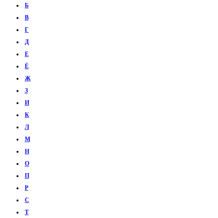
Б
В
Г
Д
Е
Ё
Ж
З
И
К
Л
М
Н
О
П
Р
С
Т