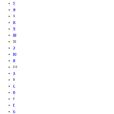
У
Ф
Х
Ц
Ч
Ш
Щ
Э
Ю
Я
0-9
A
B
C
D
E
F
G