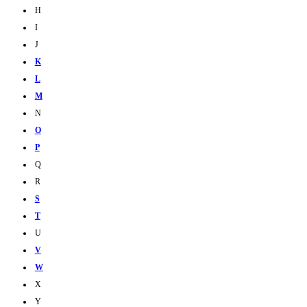
H
I
J
K
L
M
N
O
P
Q
R
S
T
U
V
W
X
Y