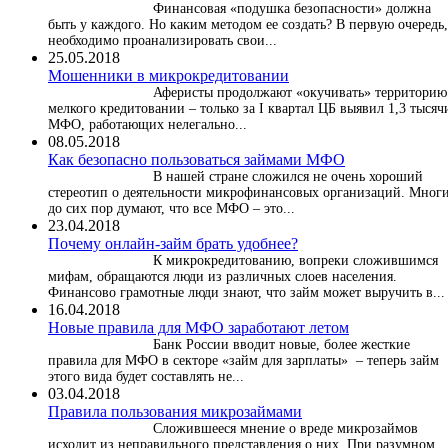
Финансовая «подушка безопасности» должна
быть у каждого. Но каким методом ее создать? В первую очередь,
необходимо проанализировать свои...
25.05.2018
Мошенники в микрокредитовании
Аферисты продолжают «окучивать» территорию
мелкого кредитовании – только за I квартал ЦБ выявил 1,3 тысяч
МФО, работающих нелегально...
08.05.2018
Как безопасно пользоваться займами МФО
В нашей стране сложился не очень хороший
стереотип о деятельности микрофинансовых организаций. Мног
до сих пор думают, что все МФО – это...
23.04.2018
Почему онлайн-займ брать удобнее?
К микрокредитованию, вопреки сложившимся
мифам, обращаются люди из различных слоев населения.
Финансово грамотные люди знают, что займ может выручить в...
16.04.2018
Новые правила для МФО заработают летом
Банк России вводит новые, более жесткие
правила для МФО в секторе «займ для зарплаты» – теперь займ
этого вида будет составлять не...
03.04.2018
​Правила пользования микрозаймами
Сложившееся мнение о вреде микрозаймов
исходит из неправильного представления о них. При разумном