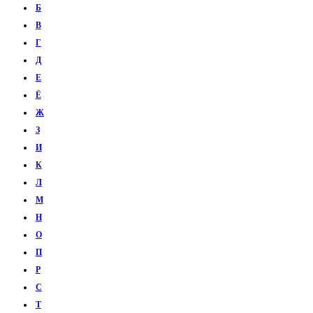
Б
В
Г
Д
Е
Ё
Ж
З
И
К
Л
М
Н
О
П
Р
С
Т